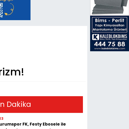
rizm!
n Dakika
23
urumspor FK, Festy Ebosele ile