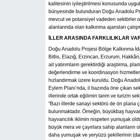
kalitesinin iyileştirilmesi konusunda uygu
bünyesinde bulunduran Doğu Anadolu Proj
mevcut ve potansiyel vadeden sektörler oldu
alanlarında olan kalkınma ajansları çalış
İLLER ARASINDA FARKLILIKLAR VA
Doğu Anadolu Projesi Bölge Kalkınma İdar
Bitlis, Elazığ, Erzincan, Erzurum, Hakkâri,
ait yatırımların gerektirdiği araştırma, p
değerlendirme ve koordinasyon hizmetlerin
hızlandırmak üzere kuruldu. Doğu Anado
Eylem Planı’nda, il bazında öne çıkan sek
illerinde ortak eğilimin tarım ve turizm 
“Bazı illerde sanayi sektörü de ön plana çı
bulunmaktadır. Örneğin, büyükbaş hayvan
hayvancılık iklimin nispeten yumuşak oldu
büyük mera ve çayırlara sahip alanların ol
daha yumuşak ve yeryüzü şekillerinin (dağ