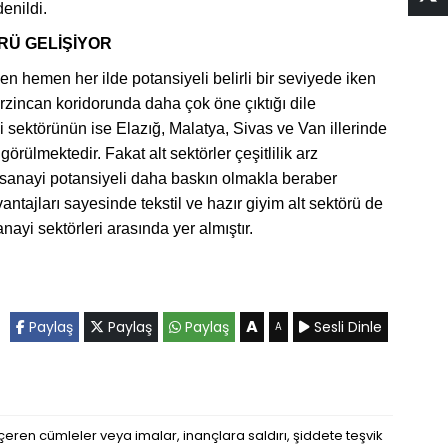
enildi.
ÖRÜ GELİŞİYOR
en hemen her ilde potansiyeli belirli bir seviyede iken
rzincan koridorunda daha çok öne çıktığı dile
ayi sektörünün ise Elazığ, Malatya, Sivas ve Van illerinde
örülmektedir. Fakat alt sektörler çeşitlilik arz
 sanayi potansiyeli daha baskın olmakla beraber
ntajları sayesinde tekstil ve hazır giyim alt sektörü de
ayi sektörleri arasında yer almıştır.
A
Paylaş
Paylaş
Paylaş
Sesli Dinle
A
eren cümleler veya imalar, inançlara saldırı, şiddete teşvik