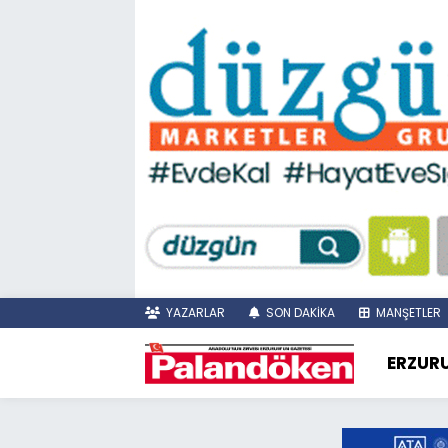
YAZARLAR
SON DAKİKA
MANŞETLER
ERZUR