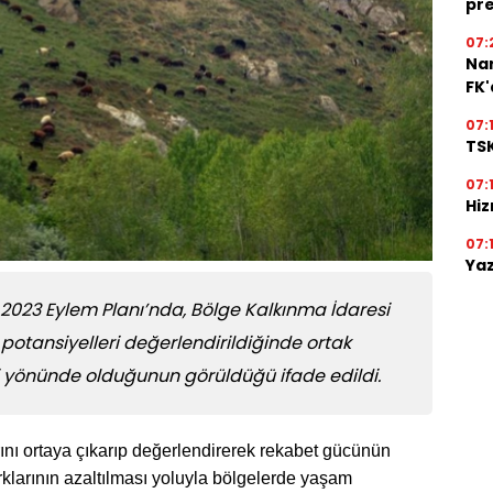
pre
07:
Na
FK
07:
TSK
07:
Hiz
07:
Yaz
2023 Eylem Planı’nda, Bölge Kalkınma İdaresi
n potansiyelleri değerlendirildiğinde ortak
ri yönünde olduğunun görüldüğü ifade edildi.
ını ortaya çıkarıp değerlendirerek rekabet gücünün
farklarının azaltılması yoluyla bölgelerde yaşam