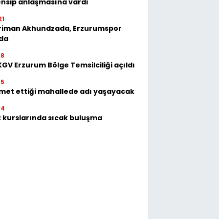
nsip anlaşmasına vardı
21
riman Akhundzada, Erzurumspor
'da
18
GV Erzurum Bölge Temsilciliği açıldı
15
met ettiği mahallede adı yaşayacak
14
 kurslarında sıcak buluşma