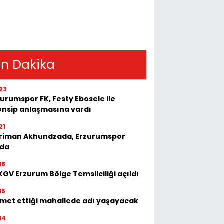
n Dakika
23
urumspor FK, Festy Ebosele ile
ensip anlaşmasına vardı
21
riman Akhundzada, Erzurumspor
'da
18
GV Erzurum Bölge Temsilciliği açıldı
15
zmet ettiği mahallede adı yaşayacak
14