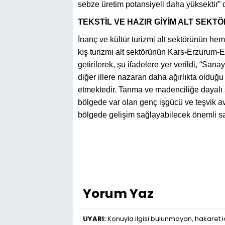
sebze üretim potansiyeli daha yüksektir” d
TEKSTİL VE HAZIR GİYİM ALT SEKT
İnanç ve kültür turizmi alt sektörünün hem
kış turizmi alt sektörünün Kars-Erzurum-E
getirilerek, şu ifadelere yer verildi, “San
diğer illere nazaran daha ağırlıkta olduğu g
etmektedir. Tarıma ve madenciliğe dayalı
bölgede var olan genç işgücü ve teşvik ava
bölgede gelişim sağlayabilecek önemli san
Yorum Yaz
UYARI:
Konuyla ilgisi bulunmayan, hakaret iç