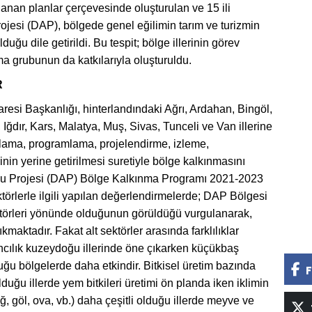
lanan planlar çerçevesinde oluşturulan ve 15 ili
esi (DAP), bölgede genel eğilimin tarım ve turizmin
ğu dile getirildi. Bu tespit; bölge illerinin görev
ma grubunun da katkılarıyla oluşturuldu.
R
esi Başkanlığı, hinterlandındaki Ağrı, Ardahan, Bingöl,
 Iğdır, Kars, Malatya, Muş, Sivas, Tunceli ve Van illerine
lanlama, programlama, projelendirme, izleme,
in yerine getirilmesi suretiyle bölge kalkınmasını
lu Projesi (DAP) Bölge Kalkınma Programı 2021-2023
törlerle ilgili yapılan değerlendirmelerde; DAP Bölgesi
sektörleri yönünde olduğunun görüldüğü vurgulanarak,
kmaktadır. Fakat alt sektörler arasında farklılıklar
cılık kuzeydoğu illerinde öne çıkarken küçükbaş
ğu bölgelerde daha etkindir. Bitkisel üretim bazında
F
duğu illerde yem bitkileri üretimi ön planda iken iklimin
, göl, ova, vb.) daha çeşitli olduğu illerde meyve ve