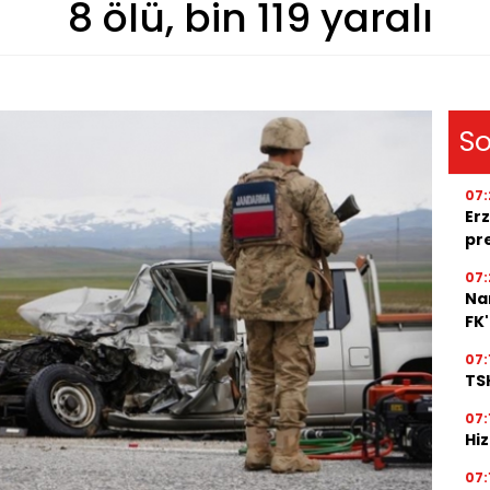
8 ölü, bin 119 yaralı
So
07:
Erz
pr
07:
Na
FK
07:
TSK
07:
Hi
07: