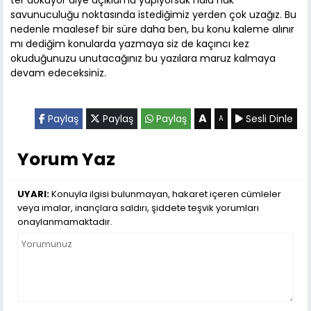
ter döküyor diye açıklama yapıyorsak hala hak
savunuculuğu noktasında istediğimiz yerden çok uzağız. Bu
nedenle maalesef bir süre daha ben, bu konu kaleme alınır
mı dediğim konularda yazmaya siz de kaçıncı kez
okuduğunuzu unutacağınız bu yazılara maruz kalmaya
devam edeceksiniz.
A
Paylaş
Paylaş
Paylaş
Sesli Dinle
A
Yorum Yaz
UYARI:
Konuyla ilgisi bulunmayan, hakaret içeren cümleler
veya imalar, inançlara saldırı, şiddete teşvik yorumları
onaylanmamaktadır.