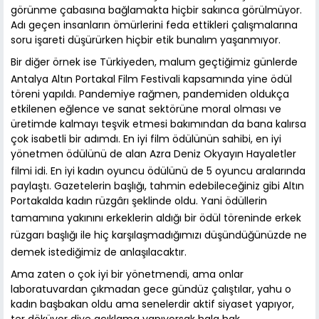
görünme çabasına bağlamakta hiçbir sakınca görülmüyor.
Adı geçen insanların ömürlerini feda ettikleri çalışmalarına
soru işareti düşürürken hiçbir etik bunalım yaşanmıyor.
Bir diğer örnek ise Türkiyeden, malum geçtiğimiz günlerde
Antalya Altın Portakal Film Festivali kapsamında yine ödül
töreni yapıldı. Pandemiye rağmen, pandemiden oldukça
etkilenen eğlence ve sanat sektörüne moral olması ve
üretimde kalmayı teşvik etmesi bakımından da bana kalırsa
çok isabetli bir adımdı. En iyi film ödülünün sahibi, en iyi
yönetmen ödülünü de alan Azra Deniz Okyayın Hayaletler
filmi idi. En iyi kadın oyuncu ödülünü de 5 oyuncu aralarında
paylaştı. Gazetelerin başlığı, tahmin edebileceğiniz gibi Altın
Portakalda kadın rüzgârı şeklinde oldu. Yani ödüllerin
tamamına yakınını erkeklerin aldığı bir ödül töreninde erkek
rüzgarı başlığı ile hiç karşılaşmadığımızı düşündüğünüzde ne
demek istediğimiz de anlaşılacaktır.
Ama zaten o çok iyi bir yönetmendi, ama onlar
laboratuvardan çıkmadan gece gündüz çalıştılar, yahu o
kadın başbakan oldu ama senelerdir aktif siyaset yapıyor,