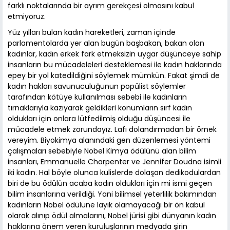
farklı noktalarında bir ayrım gerekçesi olmasını kabul
etmiyoruz.
Yüz yılları bulan kadın hareketleri, zaman içinde
parlamentolarda yer alan bugün başbakan, bakan olan
kadınlar, kadın erkek fark etmeksizin uygar düşünceye sahip
insanların bu mücadeleleri desteklemesi ile kadın haklarında
epey bir yol katedildiğini söylemek mümkün. Fakat şimdi de
kadın hakları savunuculuğunun popülist söylemler
tarafından kötüye kullanılması sebebi ile kadınların
tırnaklarıyla kazıyarak geldikleri konumların sırf kadın
oldukları için onlara lütfedilmiş olduğu düşüncesi ile
mücadele etmek zorundayız. Lafı dolandırmadan bir örnek
vereyim. Biyokimya alanındaki gen düzenlemesi yöntemi
çalışmaları sebebiyle Nobel Kimya ödülünü alan bilim
insanları, Emmanuelle Charpenter ve Jennifer Doudna isimli
iki kadın. Hal böyle olunca kulislerde dolaşan dedikodulardan
biri de bu ödülün acaba kadın oldukları için mi ismi geçen
bilim insanlarına verildiği. Yani bilimsel yeterlilik bakımından
kadınların Nobel ödülüne layık olamayacağı bir ön kabul
olarak alınıp ödül almalarını, Nobel jürisi gibi dünyanın kadın
haklarına önem veren kuruluşlarının medyada şirin