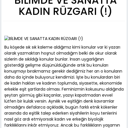
BİLİMDE VE SANATTA
KADIN RÜZGARI (!)
Bu köşede sık sık kaleme aldığımız kimi konular var ki yazarı
olarak yazmaktan hoşnut olmadığım belki de okur olarak
sizlerin de sıkıldığı konular bunlar. İnsan uygarlığının
gösterdiği gelişme düşünüldüğünde artık bu konuları
konuşmayı bırakmamız gerekir dediğimiz her an o konuların
daha da içinde buluyoruz kendimizi. İşte bu konulardan biri
de kadın hakları ve kadının toplumda, siyasette, ekonomide
erkekle eşit şartlarda olması. Feminizmin kokusunu aldığında
şeytan görmüş gibi kaçanlar, yazıyı kapatmadan evvel
lütfe
n bir kulak versin. Aynılık ve eşitliğin denk kavramlar
olmadığını defalarca açıkladık, bugün farklı etnik kökenler
arasında da eşitlik talep ederken siyahilerin koyu tenlerini
nasıl göz ardı etmiyorsak kadın ve erkeğin biyolojik
farklılıklarını inkâr etmiyoruz. Ancak bu farklılıkların yaşamın