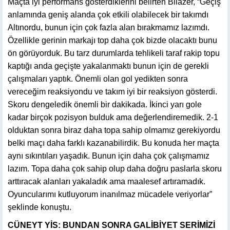
Maçta iyi performans gösterdiklerini belirten Bilazer, “Geçiş
anlamında geniş alanda çok etkili olabilecek bir takımdı
Altınordu, bunun için çok fazla alan bırakmamız lazımdı.
Özellikle gerinin markajı top daha çok bizde olacaktı bunu
ön görüyorduk. Bu tarz durumlarda tehlikeli taraf rakip topu
kaptığı anda geçişte yakalanmaktı bunun için de gerekli
çalışmaları yaptık. Önemli olan gol yedikten sonra
vereceğim reaksiyondu ve takım iyi bir reaksiyon gösterdi.
Skoru dengeledik önemli bir dakikada. İkinci yarı gole
kadar birçok pozisyon bulduk ama değerlendiremedik. 2-1
olduktan sonra biraz daha topa sahip olmamız gerekiyordu
belki maçı daha farklı kazanabilirdik. Bu konuda her maçta
aynı sıkıntıları yaşadık. Bunun için daha çok çalışmamız
lazım. Topa daha çok sahip olup daha doğru paslarla skoru
arttıracak alanları yakaladık ama maalesef artıramadık.
Oyuncularımı kutluyorum inanılmaz mücadele veriyorlar”
şeklinde konuştu.
CÜNEYT YİS: BUNDAN SONRA GALİBİYET SERİMİZİ