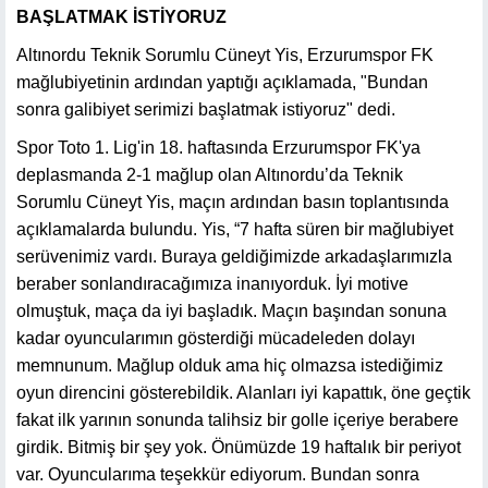
BAŞLATMAK İSTİYORUZ
Altınordu Teknik Sorumlu Cüneyt Yis, Erzurumspor FK
mağlubiyetinin ardından yaptığı açıklamada, "Bundan
sonra galibiyet serimizi başlatmak istiyoruz" dedi.
Spor Toto 1. Lig'in 18. haftasında Erzurumspor FK'ya
deplasmanda 2-1 mağlup olan Altınordu’da Teknik
Sorumlu Cüneyt Yis, maçın ardından basın toplantısında
açıklamalarda bulundu. Yis, “7 hafta süren bir mağlubiyet
serüvenimiz vardı. Buraya geldiğimizde arkadaşlarımızla
beraber sonlandıracağımıza inanıyorduk. İyi motive
olmuştuk, maça da iyi başladık. Maçın başından sonuna
kadar oyuncularımın gösterdiği mücadeleden dolayı
memnunum. Mağlup olduk ama hiç olmazsa istediğimiz
oyun direncini gösterebildik. Alanları iyi kapattık, öne geçtik
fakat ilk yarının sonunda talihsiz bir golle içeriye berabere
girdik. Bitmiş bir şey yok. Önümüzde 19 haftalık bir periyot
var. Oyuncularıma teşekkür ediyorum. Bundan sonra