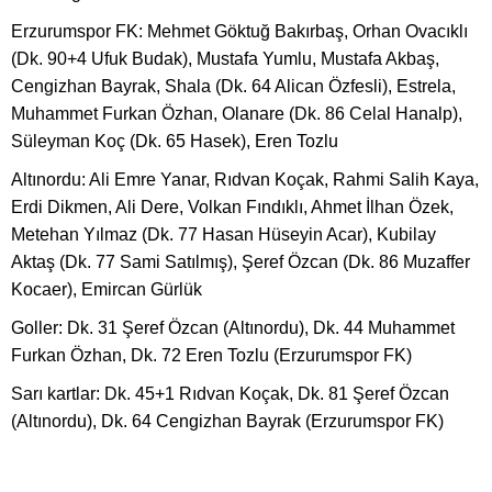
Erzurumspor FK: Mehmet Göktuğ Bakırbaş, Orhan Ovacıklı
(Dk. 90+4 Ufuk Budak), Mustafa Yumlu, Mustafa Akbaş,
Cengizhan Bayrak, Shala (Dk. 64 Alican Özfesli), Estrela,
Muhammet Furkan Özhan, Olanare (Dk. 86 Celal Hanalp),
Süleyman Koç (Dk. 65 Hasek), Eren Tozlu
Altınordu: Ali Emre Yanar, Rıdvan Koçak, Rahmi Salih Kaya,
Erdi Dikmen, Ali Dere, Volkan Fındıklı, Ahmet İlhan Özek,
Metehan Yılmaz (Dk. 77 Hasan Hüseyin Acar), Kubilay
Aktaş (Dk. 77 Sami Satılmış), Şeref Özcan (Dk. 86 Muzaffer
Kocaer), Emircan Gürlük
Goller: Dk. 31 Şeref Özcan (Altınordu), Dk. 44 Muhammet
Furkan Özhan, Dk. 72 Eren Tozlu (Erzurumspor FK)
Sarı kartlar: Dk. 45+1 Rıdvan Koçak, Dk. 81 Şeref Özcan
(Altınordu), Dk. 64 Cengizhan Bayrak (Erzurumspor FK)