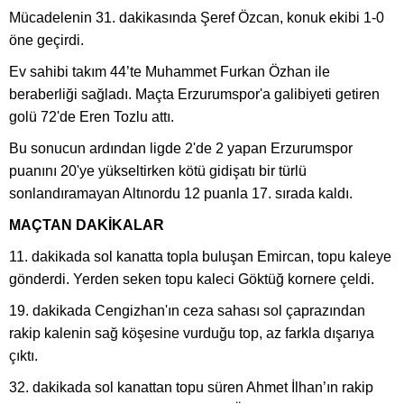
Mücadelenin 31. dakikasında Şeref Özcan, konuk ekibi 1-0
öne geçirdi.
Ev sahibi takım 44’te Muhammet Furkan Özhan ile
beraberliği sağladı. Maçta Erzurumspor'a galibiyeti getiren
golü 72'de Eren Tozlu attı.
Bu sonucun ardından ligde 2'de 2 yapan Erzurumspor
puanını 20'ye yükseltirken kötü gidişatı bir türlü
sonlandıramayan Altınordu 12 puanla 17. sırada kaldı.
MAÇTAN DAKİKALAR
11. dakikada sol kanatta topla buluşan Emircan, topu kaleye
gönderdi. Yerden seken topu kaleci Göktüğ kornere çeldi.
19. dakikada Cengizhan'ın ceza sahası sol çaprazından
rakip kalenin sağ köşesine vurduğu top, az farkla dışarıya
çıktı.
32. dakikada sol kanattan topu süren Ahmet İlhan’ın rakip