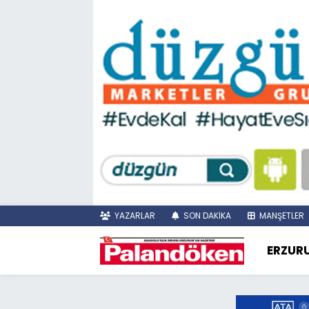
YAZARLAR
SON DAKİKA
MANŞETLER
ERZUR