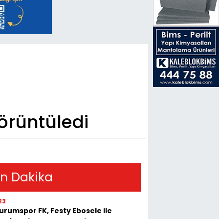
örüntüledi
n Dakika
23
urumspor FK, Festy Ebosele ile