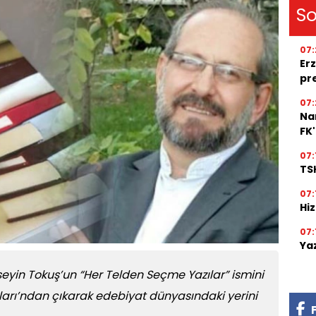
So
07:
Erz
pr
07:
Na
FK
07:
TSK
07:
Hi
07:
Ya
eyin Tokuş’un “Her Telden Seçme Yazılar” ismini
nları’ndan çıkarak edebiyat dünyasındaki yerini