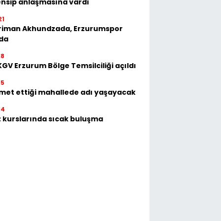
nsip anlaşmasına vardı
21
riman Akhundzada, Erzurumspor
'da
18
GV Erzurum Bölge Temsilciliği açıldı
15
met ettiği mahallede adı yaşayacak
14
 kurslarında sıcak buluşma