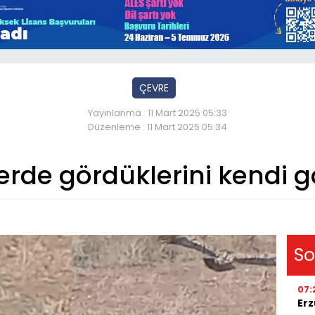
ÇEVRE
Yayınlanma : 11 Mart 2025 05:33
Düzenleme : 11 Mart 2025 05:34
erde gördüklerini kendi g
So
07:
Erz