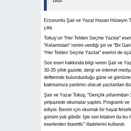
aldı.
Erzurumlu Şair ve Yazar Hasan Hüseyin To
çıktı.
Tokuş’un “Her Telden Seçme Yazılar” eseri
“Kelamistan” ismini verdiği şiir ve “Bir Gar
“Her Telden Seçme Yazılar” eserini de üçü
Son eseri hakkında bilgi veren Şair ve Y
30-35 yıllık gazete, dergi ve internet medy
defterinde bulundurduğu güne ve gönlüne 
bakmamıza yardımcı olacak yazılardan iba
Şair ve Yazar Tokuş, “Gençlik yıllarımdan
yelpazede okumalar yaptım. Programlı ve 
ediyor. Benim için okumak bir hayat felse
günüm yok gibidir. İşte son kitabım da bu 
eserlerden ibarettir.” ifadelerini kullandı.