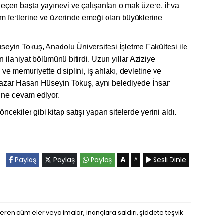
çen başta yayınevi ve çalışanları olmak üzere, ihva
üm fertlerine ve üzerinde emeği olan büyüklerine
eyin Tokuş, Anadolu Üniversitesi İşletme Fakültesi ile
en ilahiyat bölümünü bitirdi. Uzun yıllar Aziziye
e memuriyette disiplini, iş ahlakı, devletine ve
ve Yazar Hasan Hüseyin Tokuş, aynı belediyede İnsan
ine devam ediyor.
cekiler gibi kitap satışı yapan sitelerde yerini aldı.
A
Paylaş
Paylaş
Paylaş
Sesli Dinle
A
eren cümleler veya imalar, inançlara saldırı, şiddete teşvik