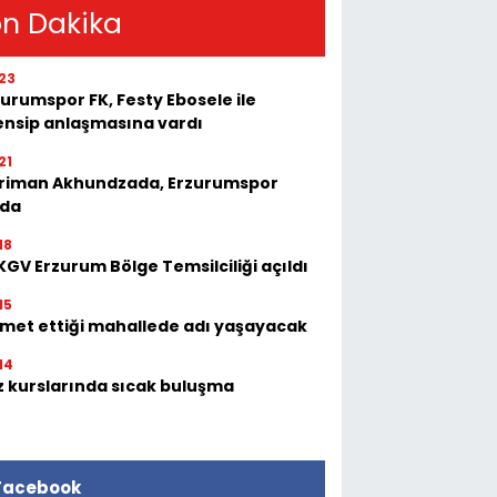
n Dakika
23
urumspor FK, Festy Ebosele ile
ensip anlaşmasına vardı
21
riman Akhundzada, Erzurumspor
'da
18
GV Erzurum Bölge Temsilciliği açıldı
15
zmet ettiği mahallede adı yaşayacak
14
z kurslarında sıcak buluşma
Facebook