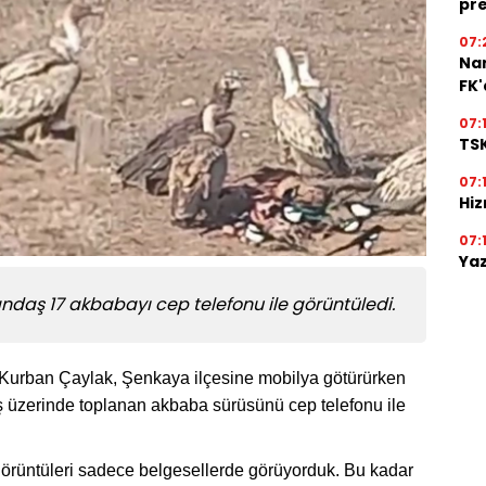
pre
07:
Na
FK
07:
TSK
07:
Hiz
07:
Yaz
andaş 17 akbabayı cep telefonu ile görüntüledi.
 Kurban Çaylak, Şenkaya ilçesine mobilya götürürken
leş üzerinde toplanan akbaba sürüsünü cep telefonu ile
 görüntüleri sadece belgesellerde görüyorduk. Bu kadar