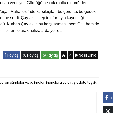
ecan vericiydi. Gördüğüme çok mutlu oldum" dedi.
Paşalı Mahallesi'nde karşılaşılan bu görüntü, bölgedeki
nüne serdi. Çaylak'ın cep telefonuyla kaydettiği
rdü. Kurban Çaylak'ın bu karşılaşması, hem Oltu hem de
bir anı olarak hafızalarda yer etti.
A
Paylaş
Paylaş
Paylaş
Sesli Dinle
A
eren cümleler veya imalar, inançlara saldırı, şiddete teşvik
F