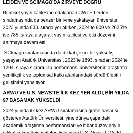
LEİDEN VE SCIMAGO’DA ZİRVEYE DOĞRU
Bilimsel yayın kalitesine odaklanan CWTS Leiden
sıralamasında da benzer bir ivme yakalayan üniversite,
2023 yılında 833. sırada yer alırken, 2024’te 809 ve 2025’te
ise 785. sıraya ulaşarak yayın kalitesi ve etki düzeyini
artırmaya devam etti.
SCImago sıralamasında da dikkat çekici bir yükseliş
yaşayan Atatürk Üniversitesi, 2023’te 1893. sıradan 2024’te
1204. sıraya sıçradı. Bu performans, üniversitenin araştırma,
yenilikçilik ve toplumsal katkı alanlarındaki sürdürülebilir
gelişimini yansıtıyor.
ARWU VE U.S. NEWS’TE İLK KEZ YER ALDI, BİR YILDA
97 BASAMAK YÜKSELDİ
2024 yılında ilk kez ARWU sıralamasına girme başarısı
gösteren Atatürk Üniversitesi, yine dünya çapındaki
akademik araştırma performansları ve itibar düzeyleriyle
dikkat çeken üniversiteleri listeleyen U.S. News & World