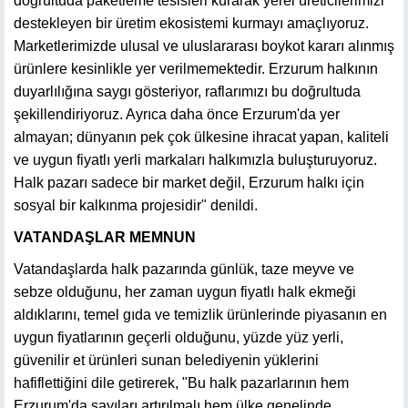
doğrultuda paketleme tesisleri kurarak yerel üreticilerimizi
destekleyen bir üretim ekosistemi kurmayı amaçlıyoruz.
Marketlerimizde ulusal ve uluslararası boykot kararı alınmış
ürünlere kesinlikle yer verilmemektedir. Erzurum halkının
duyarlılığına saygı gösteriyor, raflarımızı bu doğrultuda
şekillendiriyoruz. Ayrıca daha önce Erzurum'da yer
almayan; dünyanın pek çok ülkesine ihracat yapan, kaliteli
ve uygun fiyatlı yerli markaları halkımızla buluşturuyoruz.
Halk pazarı sadece bir market değil, Erzurum halkı için
sosyal bir kalkınma projesidir" denildi.
VATANDAŞLAR MEMNUN
Vatandaşlarda halk pazarında günlük, taze meyve ve
sebze olduğunu, her zaman uygun fiyatlı halk ekmeği
aldıklarını, temel gıda ve temizlik ürünlerinde piyasanın en
uygun fiyatlarının geçerli olduğunu, yüzde yüz yerli,
güvenilir et ürünleri sunan belediyenin yüklerini
hafiflettiğini dile getirerek, "Bu halk pazarlarının hem
Erzurum'da sayıları artırılmalı hem ülke genelinde