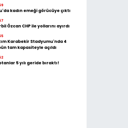
59
u'da kadın emeği görücüye çıktı
57
bil Özcan CHP ile yollarını ayırdı
55
zım Karabekir Stadyumu'nda 4
bün tam kapasiteyle açıldı
52
tanlar 5 yılı geride bıraktı!