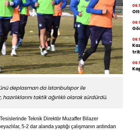
06:
Olt
06:
Gör
06:
Ka
tri
06:
Kap
 günü deplasman da İstanbulspor ile
azırlıklarını taktik ağırlıklı olarak sürdürdü.
sislerinde Teknik Direktör Muzaffer Bilazer
beyazlılar, 5-2 dar alanda yaptığı çalışmanın ardından