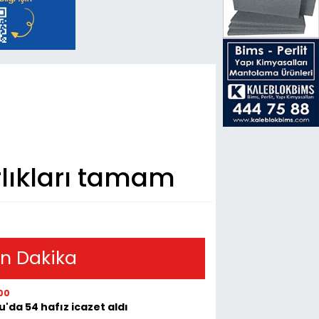
lıkları tamam
n Dakika
00
u'da 54 hafız icazet aldı