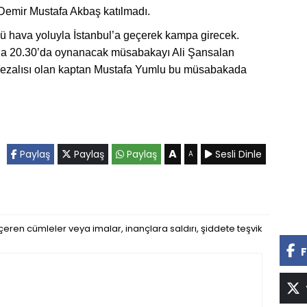
Demir Mustafa Akbaş katılmadı.
 hava yoluyla İstanbul’a geçerek kampa girecek.
a 20.30’da oynanacak müsabakayı Ali Şansalan
cezalısı olan kaptan Mustafa Yumlu bu müsabakada
A
Paylaş
Paylaş
Paylaş
Sesli Dinle
A
eren cümleler veya imalar, inançlara saldırı, şiddete teşvik
F