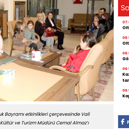
So
07
Olt
06:
Ol
06:
Gör
06:
Ka
ta
06:
Kap
k Bayramı etkinlikleri çerçevesinde Vali
İl Kültür ve Turizm Müdürü Cemal Almaz’ı