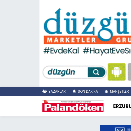
YAZARLAR
SON DAKİKA
MANŞETLER
ERZUR