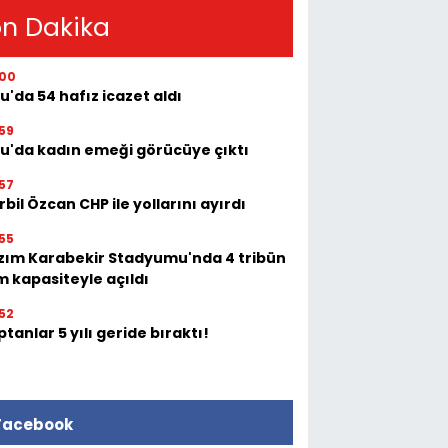
n Dakika
:00
u'da 54 hafız icazet aldı
59
tu'da kadın emeği görücüye çıktı
57
bil Özcan CHP ile yollarını ayırdı
55
zım Karabekir Stadyumu'nda 4 tribün
m kapasiteyle açıldı
52
tanlar 5 yılı geride bıraktı!
Facebook