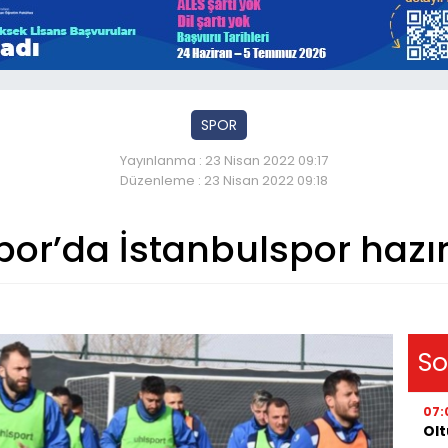
SPOR
Yayınlanma : 23 Nisan 2022 09:17
Düzenleme : 23 Nisan 2022 09:18
or’da İstanbulspor hazır
So
07:
Olt