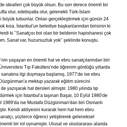
e idealleri çok büyük olsun. Bu son derece önemli bir
fta olur, edebiyatta olur, gelenekli Türk-İslam
ini büyük tutsunlar. Onları gerçekleştirmek için günün 24
çok kısa. İstanbul'un belediye başkanlarından birisinin ki
Derdi ki "Sanatçısı bol olan bir beldenin hapishanesi çok
zım. Sanat var, huzursuzluk yok" şeklinde konuştu.
'nin yaşayan en önemli hat ve ebru sanatçılarından biri
k Üniversitesi Tıp Fakültesi'nde öğrenim gördüğü yıllarda
 sanatına ilgi duymaya başlamış, 1977'de ise ebru
 Düzgünman'a mektup yazarak eğitim sürecini
 yazışarak hat dersleri almıştır. 1980 yılında tıp
dürmek için İstanbul'a taşınan Başar, 10 Eylül 1980'de
lül 1989'da ise Mustafa Düzgünman'dan biri Osmanlı
ştır. Kendi atölyesini kurarak hem hat hem ebru
anatçı, yüzlerce öğrenci yetiştirerek geleneksel
nemli bir rol oynamıştır. Ulusal ve uluslararası alanda