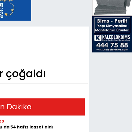
r çoğaldı
n Dakika
00
u'da 54 hafız icazet aldı