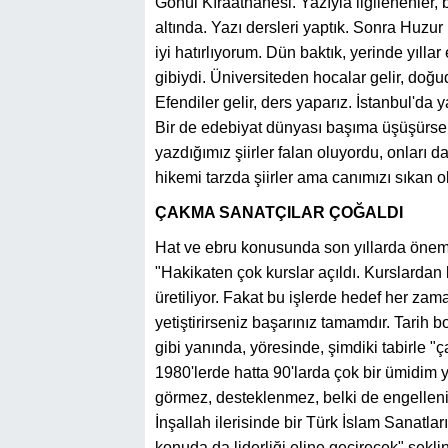
Gönül Kıraathanesi. Yazıyla ilgilenenler, bi
altında. Yazı dersleri yaptık. Sonra Huzur
iyi hatırlıyorum. Dün baktık, yerinde yılla
gibiydi. Üniversiteden hocalar gelir, do
Efendiler gelir, ders yaparız. İstanbul'da
Bir de edebiyat dünyası başıma üşüşürse ki
yazdığımız şiirler falan oluyordu, onları 
hikemi tarzda şiirler ama canımızı sıkan ol
ÇAKMA SANATÇILAR ÇOĞALDI
Hat ve ebru konusunda son yıllarda öneml
"Hakikaten çok kurslar açıldı. Kurslardan
üretiliyor. Fakat bu işlerde hedef her zama
yetiştirirseniz başarınız tamamdır. Tarih 
gibi yanında, yöresinde, şimdiki tabirle 
1980'lerde hatta 90'larda çok bir ümidim yo
görmez, desteklenmez, belki de engellenir
İnşallah ilerisinde bir Türk İslam Sanatlar
konuda da liderliği eline geçirecek" şekl