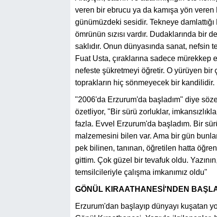
veren bir ebrucu ya da kamışa yön veren b
günümüzdeki sesidir. Tekneye damlattığı h
ömrünün sızısı vardır. Dudaklarında bir de
saklıdır. Onun dünyasında sanat, nefsin te
Fuat Usta, çıraklarına sadece mürekkep e
nefeste şükretmeyi öğretir. O yürüyen bir 
toprakların hiç sönmeyecek bir kandilidir.
"2006'da Erzurum'da başladım" diye söze 
özetliyor, "Bir sürü zorluklar, imkansızlık
fazla. Evvel Erzurum'da başladım. Bir sürü
malzemesini bilen var. Ama bir gün bunl
pek bilinen, tanınan, öğretilen hatta öğre
gittim. Çok güzel bir tevafuk oldu. Yazı
temsilcileriyle çalışma imkanımız oldu"
GÖNÜL KIRAATHANESİ'NDEN BAŞL
Erzurum'dan başlayıp dünyayı kuşatan yol