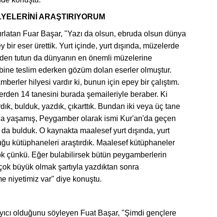
LYELERİNİ ARAŞTIRIYORUM
ırlatan Fuar Başar, "Yazı da olsun, ebruda olsun dünya
bir eser ürettik. Yurt içinde, yurt dışında, müzelerde
inden tutun da dünyanın en önemli müzelerine
hibine teslim ederken gözüm dolan eserler olmuştur.
berler hilyesi vardır ki, bunun için epey bir çalıştım.
rden 14 tanesini burada şemaileriyle beraber. Ki
dık, bulduk, yazdık, çıkarttık. Bundan iki veya üç tane
na yaşamış, Peygamber olarak ismi Kur'an'da geçen
k da bulduk. O kaynakta maalesef yurt dışında, yurt
uğu kütüphaneleri araştırdık. Maalesef kütüphaneler
k çünkü. Eğer bulabilirsek bütün peygamberlerin
p, çok büyük olmak şartıyla yazdıktan sonra
e niyetimiz var" diye konuştu.
ayıcı olduğunu söyleyen Fuat Başar, "Şimdi gençlere