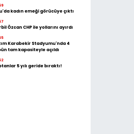
59
u'da kadın emeği görücüye çıktı
57
bil Özcan CHP ile yollarını ayırdı
55
zım Karabekir Stadyumu'nda 4
bün tam kapasiteyle açıldı
52
tanlar 5 yılı geride bıraktı!