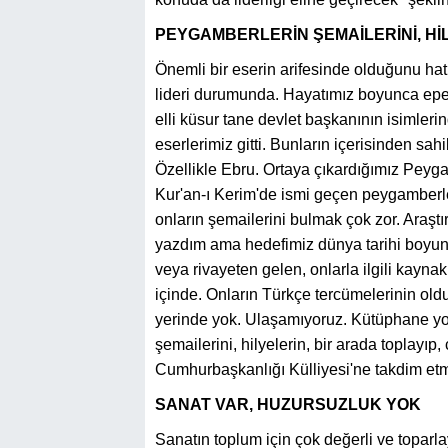
PEYGAMBERLERİN ŞEMAİLERİNİ, Hİ
Önemli bir eserin arifesinde olduğunu hat
lideri durumunda. Hayatımız boyunca epey 
elli küsur tane devlet başkanının isimler
eserlerimiz gitti. Bunların içerisinden sa
Özellikle Ebru. Ortaya çıkardığımız Peygam
Kur'an-ı Kerim'de ismi geçen peygamberle
onların şemailerini bulmak çok zor. Araştır
yazdım ama hedefimiz dünya tarihi boyu
veya rivayeten gelen, onlarla ilgili kayna
içinde. Onların Türkçe tercümelerinin old
yerinde yok. Ulaşamıyoruz. Kütüphane yo
şemailerini, hilyelerin, bir arada toplayı
Cumhurbaşkanlığı Külliyesi'ne takdim etm
SANAT VAR, HUZURSUZLUK YOK
Sanatın toplum için çok değerli ve toparl