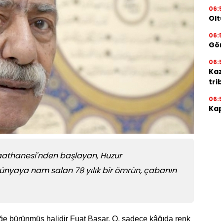
06:
Olt
06:
Gör
06:
Ka
tri
06:
Kap
 Kıraathanesi'nden başlayan, Huzur
ünyaya nam salan 78 yılık bir ömrün, çabanın
iğe bürünmüş halidir Fuat Başar. O, sadece kâğıda renk