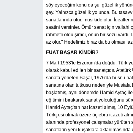
söyleyeceğim konu da şu, güzellik yönünd
şey. Yalnızca güzellik yolunda. Bu tasavvu
sanatlarında olur, musikide olur. İdealler
saatini versinler. Ömür sanat için vallahi 
rahmetli oldu şimdi, onun bir sözü vardı. 
az olur." Hedefimiz biraz da bu olması la
FUAT BAŞAR KİMDİR?
7 Mart 1953'te Erzurum'da doğdu. Türkiye
olarak kabul edilen bir sanatçıdır. Atatür
sanata yönelen Başar, 1976'da hüsn-i hat
sanatına olan tutkusu nedeniyle Mustafa
başlatmış, aynı dönemde Hamid Aytaç ile de
eğitimini bırakarak sanat yolculuğunu sür
Hamid Aytaç'tan hat icazeti almış, 10 Ey
Türkçesi olmak üzere üç ebru icazeti almı
alanında profesyonel çalışmalar yürüten s
sanatların yeni kuşaklara aktarılmasında ö