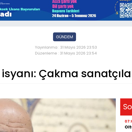
GÜNDEM
Yayınlanma : 31 Mayıs 2026 23:53
Düzenleme : 31 Mayıs 2026 23:54
n isyanı: Çakma sanatçıla
So
07:
Olt