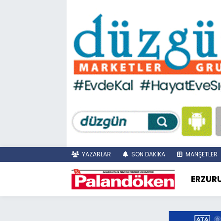
YAZARLAR
SON DAKİKA
MANŞETLER
ERZUR