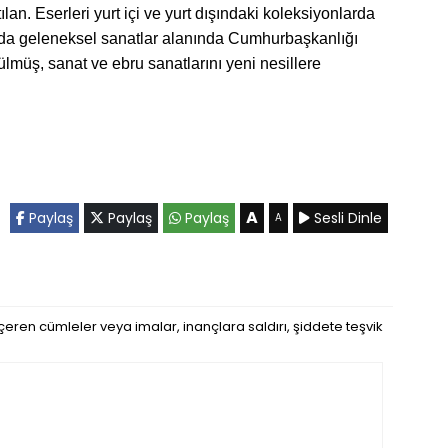
lan. Eserleri yurt içi ve yurt dışındaki koleksiyonlarda
nda geleneksel sanatlar alanında Cumhurbaşkanlığı
lmüş, sanat ve ebru sanatlarını yeni nesillere
A
Paylaş
Paylaş
Paylaş
Sesli Dinle
A
eren cümleler veya imalar, inançlara saldırı, şiddete teşvik