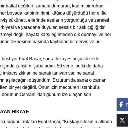
ir hattat değildir; zamanı durduran, kadim bir ruhun
er boyada kalbinin ritmi, kâğıda düşürdüğü her elifte
rviş sükûneti, ellerinde asırların yorgunluğu ve zarafeti
rbiyesi ve yaradana duyulan sessiz bir aşk çığlığıdır.
zmeyi değil, hayata karşı eğilmeden dik durmayı ve her
çınar, teknesinin başında kaybolan bir derviş ve bu
başlıyor Fuat Başar, sonra hikayesini şu sözlerle
lar içinde çalıştım, çabaladım. 50 sene, belki de daha
 imkansızlıklar, ne sanatı tanıyan var, ne sanat
arın aşılacağını düşündüm. Erzurum'da sanat o zaman
nilen bir yer değildi. Onun için mecburen İstanbul'a
nın, ebrunun Osmanlı'dan günümüze ulaşan son
F
AYAN HİKAYE
culuğunu anlatan Fuat Başar, "Kuşkay sitesinin altında