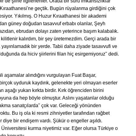
r de şiirle ilgilenenler. Orada bir sürü imkansızlıklar
 Kıraathanesi'ne geçtik. Bugün rüyalarıma girdiğini çok
r esiyor. Yıkılmış. O Huzur Kıraathanesi bir akademi
ğudan güney doğudan tasavvuf erbabı olanlar, Şeyh
 yazıdan, ebrudan dolayı zaten yeterince başım kalabalık.
litlenir kalırdım, bir şey üretemezdim. Gerçi arada bir
da yayınlamadık bir yerde. Tabii daha ziyade tasavvufi ve
duğunda da hiciv şiirlerini filan hiç esirgemiyoruz" dedi.
i aşamalar alındığını vurgulayan Fuat Başar,
 birçok uyduruk kaydırık, gelenekte yeri olmayan eserler
n aşağı yukarı kırkta birdir. Kırk öğrenciden birini
boyuna da hep böyle olmuştur. Aslını yaşatanlar olduğu
"çakma sanatçılarda" çok var. Geleceği yönünden
ktu. Bu iş ola ki resmi zihniyetler tarafından rağbet
 diye bir endişem vardı. Şükür o engeller aşıldı.
ı Üniversitesi kurma niyetimiz var. Eğer olursa Türkiye o
inde konuştu.