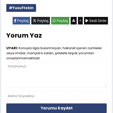
#Yusuftekin
A
Paylaş
Paylaş
Paylaş
Sesli Dinle
A
Yorum Yaz
UYARI:
Konuyla ilgisi bulunmayan, hakaret içeren cümleler
veya imalar, inançlara saldırı, şiddete teşvik yorumları
onaylanmamaktadır.
Yorumu Kaydet