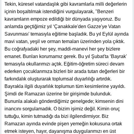
Tekin, küresel vatandaşlık gibi kavramlarla milli değerlerin
içinin boşaltılmak istendiğini vurgulayarak, "Benzeri
kavramların empoze edildiği bir dünyada yaşıyoruz. Bu
anlamda geçtiğimiz yıl ‘Çanakkale'den Gazze'ye Vatan
Savunması' temasıyla eğitime başladık. Bu yıl Eylül ayında
mavi vatan, yeşil ve orman temaları üzerinden yola çıktık.
Bu coğrafyadaki her şey, maddi-manevi her şey bizlere
emanet. Bunları korumamız gerek. Bu yıl Şubat'ta ‘Bayrak'
temasıyla okullarımızı açtık. Eğitim-öğretim süreci devam
ederken çocuklarımıza bizleri bir arada tutan değerleri bir
farkındalık oluşturarak toplumsal duyarlılığı artırdık.
Bayrakla ilgili duyarlılık toplumun tüm kesimlerine yayıldı.
Şimdi de Ramazan üzerine bir girişimde bulunduk.
Bununla alakalı gönderdiğimiz genelgede; kimsenin dini
inancını sorgulamadık. O bizim işimiz değil. Kimin oruç
tuttuğu, kimin tutmadığı da bizi ilgilendirmiyor. Biz
Ramazan ayında evinde pişen yemeğin kokusuna ortak
etmek isteyen, hayır, dayanışma duygularımızı en üst