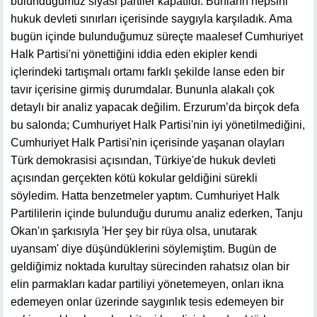
bulunduğumuz siyasi partiler kapatıldı. Bunların hepsini
hukuk devleti sınırları içerisinde saygıyla karşıladık. Ama
bugün içinde bulunduğumuz süreçte maalesef Cumhuriyet
Halk Partisi'ni yönettiğini iddia eden ekipler kendi
içlerindeki tartışmalı ortamı farklı şekilde lanse eden bir
tavır içerisine girmiş durumdalar. Bununla alakalı çok
detaylı bir analiz yapacak değilim. Erzurum’da birçok defa
bu salonda; Cumhuriyet Halk Partisi'nin iyi yönetilmediğini,
Cumhuriyet Halk Partisi'nin içerisinde yaşanan olayları
Türk demokrasisi açısından, Türkiye'de hukuk devleti
açısından gerçekten kötü kokular geldiğini sürekli
söyledim. Hatta benzetmeler yaptım. Cumhuriyet Halk
Partililerin içinde bulunduğu durumu analiz ederken, Tanju
Okan'ın şarkısıyla 'Her şey bir rüya olsa, unutarak
uyansam' diye düşündüklerini söylemiştim. Bugün de
geldiğimiz noktada kurultay sürecinden rahatsız olan bir
elin parmakları kadar partiliyi yönetemeyen, onları ikna
edemeyen onlar üzerinde saygınlık tesis edemeyen bir