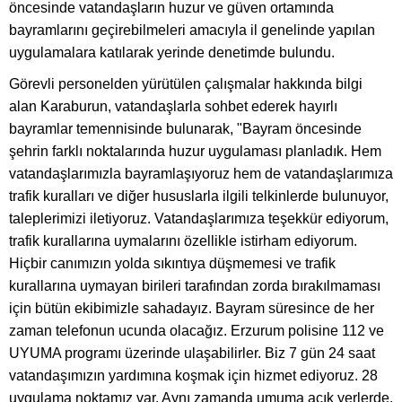
öncesinde vatandaşların huzur ve güven ortamında
bayramlarını geçirebilmeleri amacıyla il genelinde yapılan
uygulamalara katılarak yerinde denetimde bulundu.
Görevli personelden yürütülen çalışmalar hakkında bilgi
alan Karaburun, vatandaşlarla sohbet ederek hayırlı
bayramlar temennisinde bulunarak, "Bayram öncesinde
şehrin farklı noktalarında huzur uygulaması planladık. Hem
vatandaşlarımızla bayramlaşıyoruz hem de vatandaşlarımıza
trafik kuralları ve diğer hususlarla ilgili telkinlerde bulunuyor,
taleplerimizi iletiyoruz. Vatandaşlarımıza teşekkür ediyorum,
trafik kurallarına uymalarını özellikle istirham ediyorum.
Hiçbir canımızın yolda sıkıntıya düşmemesi ve trafik
kurallarına uymayan birileri tarafından zorda bırakılmaması
için bütün ekibimizle sahadayız. Bayram süresince de her
zaman telefonun ucunda olacağız. Erzurum polisine 112 ve
UYUMA programı üzerinde ulaşabilirler. Biz 7 gün 24 saat
vatandaşımızın yardımına koşmak için hizmet ediyoruz. 28
uygulama noktamız var. Aynı zamanda umuma açık yerlerde,