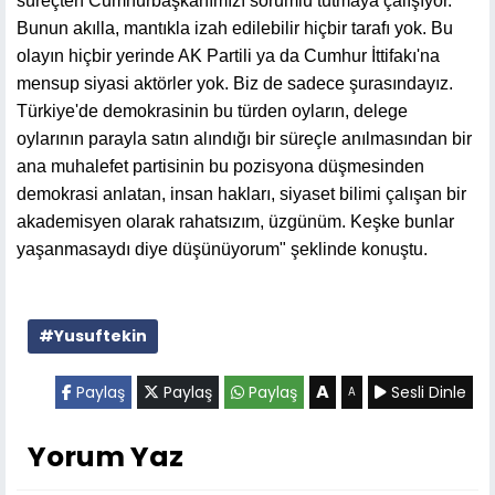
süreçten Cumhurbaşkanımızı sorumlu tutmaya çalışıyor.
Bunun akılla, mantıkla izah edilebilir hiçbir tarafı yok. Bu
olayın hiçbir yerinde AK Partili ya da Cumhur İttifakı'na
mensup siyasi aktörler yok. Biz de sadece şurasındayız.
Türkiye'de demokrasinin bu türden oyların, delege
oylarının parayla satın alındığı bir süreçle anılmasından bir
ana muhalefet partisinin bu pozisyona düşmesinden
demokrasi anlatan, insan hakları, siyaset bilimi çalışan bir
akademisyen olarak rahatsızım, üzgünüm. Keşke bunlar
yaşanmasaydı diye düşünüyorum" şeklinde konuştu.
#Yusuftekin
A
Paylaş
Paylaş
Paylaş
Sesli Dinle
A
Yorum Yaz