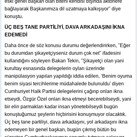
eski genel başkan olan biteni kendisi dışında aktörlere
bağlayarak Başkanımıza dil uzatmaya kalkışıyor" diye
konuştu.
ÜÇ BEŞ TANE PARTİLİYİ, DAVA ARKADAŞINI İKNA
EDEMEDİ
Daha önce de söz konusu durumu değerlendirirken, "Eğer
bu durumdan şikayetçiyseniz durum çok net" ifadesini
kullandığını söyleyen Bakan Tekin, "Şikayetçi olan yani
kurultay esnasında delegelerin oyları üzerinde
manipülasyon yapılan yapıldığı iddia edilen, ‘Benim oyuma
benim siyasi tercihlerime müdahalede bulunuldu’ diyen
Cumhuriyet Halk Partisi delegelerini çağırıp onları ikna
etseydi, Özgür Özel onları ikna etmeyi becerebilseydi, yani
bir elin parmakları kadar insan yönetebilseydi bugün
konuştuğumuz şeylerin hiçbirisini konuşmuyor olacaktık.
Üç beş tane partiliyi, dava arkadaşını, yol arkadaşını ikna
edemeyen bir genel başkan, bugün çıkmış bütün bu