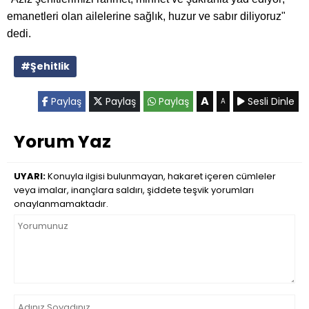
emanetleri olan ailelerine sağlık, huzur ve sabır diliyoruz"
dedi.
#Şehitlik
A
Paylaş
Paylaş
Paylaş
Sesli Dinle
A
Yorum Yaz
UYARI:
Konuyla ilgisi bulunmayan, hakaret içeren cümleler
veya imalar, inançlara saldırı, şiddete teşvik yorumları
onaylanmamaktadır.