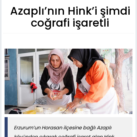
Azaplı’nın Hink’i şimdi
coğrafi işaretli
Erzurum’un Horasan ilçesine bağlı Azaplı
köyünden çıkarak coğrafi işaret alan Hink