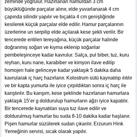
zeminde yoğrulur. Hazırlanan hamurdan 3 cm
büyüklüğünde parçalar alınır, elde yuvarlanarak 4 cm
çapında silindir yapılır ve bıçakla 4 cm genişliğinde
kesilerek küçük parçalar elde edilir. Hamur parçalarının
üzerlerine un serpilip elde açılarak kese şekli verilir. Bir
tencerede eritilen tereyağına, küçük parçalar halinde
doğranmış soğan ve kıyma eklenip soğanlar
pembeleşinceye kadar kavrulur. Salça, pul biber, tuz, kuru
reyhan, kuru nane, karabiber ve kimyon ilave edilip
homojen hale gelinceye kadar yaklaşık 5 dakika daha
kavrularak iç harç hazırlanır. Kolostrum sütü kaynatılıp ılıtılır
ve bir kapta yumurta ile iyice çırpıldıktan sonra iç harç ile
karıştırılır. Bu karışım, kese şeklinde hazırlanan hamurlara
yaklaşık 15’er g doldurulup hamurların ağzı iyice kapatılır.
Bir tencerede kaynatılan suya tuz ilave edilir ve
doldurulmuş hamurlar bu suda 8-10 dakika kadar haşlanır.
Pişen hamurlar süzülerek sudan çıkarılır. Erzurum Hink
Yemeğinin servisi, sıcak olarak yapılır.