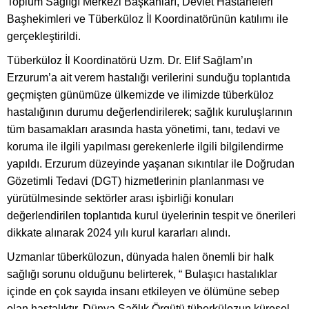
Toplum Sağlığı Merkezi Başkanları, Devlet Hastaneleri
Başhekimleri ve Tüberküloz İl Koordinatörünün katılımı ile
gerçekleştirildi.
Tüberküloz İl Koordinatörü Uzm. Dr. Elif Sağlam’ın
Erzurum’a ait verem hastalığı verilerini sunduğu toplantıda
geçmişten günümüze ülkemizde ve ilimizde tüberküloz
hastalığının durumu değerlendirilerek; sağlık kuruluşlarının
tüm basamakları arasında hasta yönetimi, tanı, tedavi ve
koruma ile ilgili yapılması gerekenlerle ilgili bilgilendirme
yapıldı. Erzurum düzeyinde yaşanan sıkıntılar ile Doğrudan
Gözetimli Tedavi (DGT) hizmetlerinin planlanması ve
yürütülmesinde sektörler arası işbirliği konuları
değerlendirilen toplantıda kurul üyelerinin tespit ve önerileri
dikkate alınarak 2024 yılı kurul kararları alındı.
Uzmanlar tüberkülozun, dünyada halen önemli bir halk
sağlığı sorunu olduğunu belirterek, “ Bulaşıcı hastalıklar
içinde en çok sayıda insanı etkileyen ve ölümüne sebep
olan hastalıktır. Dünya Sağlık Örgütü tüberkülozun küresel