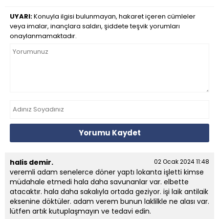
UYARI:
Konuyla ilgisi bulunmayan, hakaret içeren cümleler
veya imalar, inançlara saldırı, şiddete teşvik yorumları
onaylanmamaktadır.
Yorumu Kaydet
halis demir.
02 Ocak 2024 11:48
veremli adam senelerce döner yaptı lokanta işletti kimse
müdahale etmedi hala daha savunanlar var. elbette
atacaktır. hala daha sakalıyla ortada geziyor. işi laik antilaik
eksenine döktüler. adam verem bunun laklilkle ne alası var.
lütfen artık kutuplaşmayın ve tedavi edin.