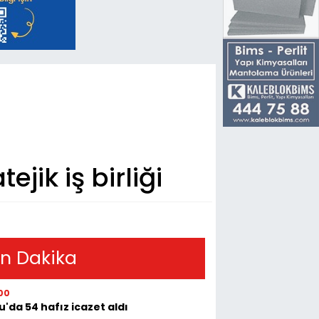
jik iş birliği
n Dakika
00
u'da 54 hafız icazet aldı