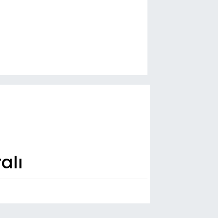
alı
n Dakika