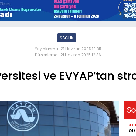
SAĞLIK
Yayınlanma : 21 Haziran 2025 12:35
Düzenleme : 21 Haziran 2025 12:36
rsitesi ve EVYAP’tan strate
So
07:
Olt