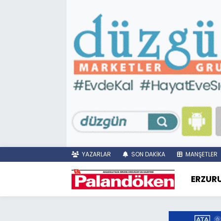
YAZARLAR
SON DAKİKA
MANŞETLER
ERZUR