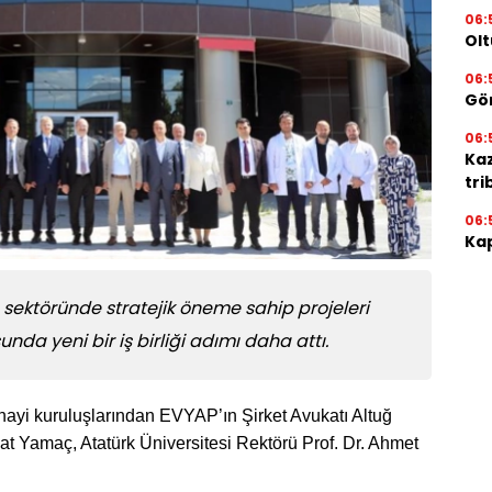
06:
Olt
06:
Gör
06:
Ka
tri
06:
Kap
e ilaç sektöründe stratejik öneme sahip projeleri
da yeni bir iş birliği adımı daha attı.
ayi kuruluşlarından EVYAP’ın Şirket Avukatı Altuğ
at Yamaç, Atatürk Üniversitesi Rektörü Prof. Dr. Ahmet