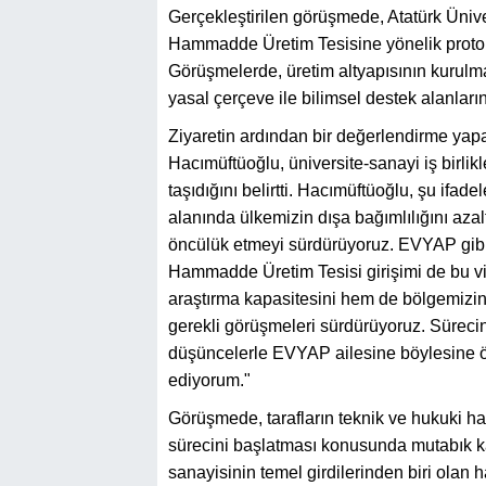
Gerçekleştirilen görüşmede, Atatürk Üniv
Hammadde Üretim Tesisine yönelik protokol 
Görüşmelerde, üretim altyapısının kurulma
yasal çerçeve ile bilimsel destek alanların
Ziyaretin ardından bir değerlendirme yapa
Hacımüftüoğlu, üniversite-sanayi iş birlikl
taşıdığını belirtti. Hacımüftüoğlu, şu ifade
alanında ülkemizin dışa bağımlılığını azalt
öncülük etmeyi sürdürüyoruz. EVYAP gibi 
Hammadde Üretim Tesisi girişimi de bu v
araştırma kapasitesini hem de bölgemizin 
gerekli görüşmeleri sürdürüyoruz. Süreci
düşüncelerle EVYAP ailesine böylesine ön
ediyorum."
Görüşmede, tarafların teknik ve hukuki h
sürecini başlatması konusunda mutabık kald
sanayisinin temel girdilerinden biri olan