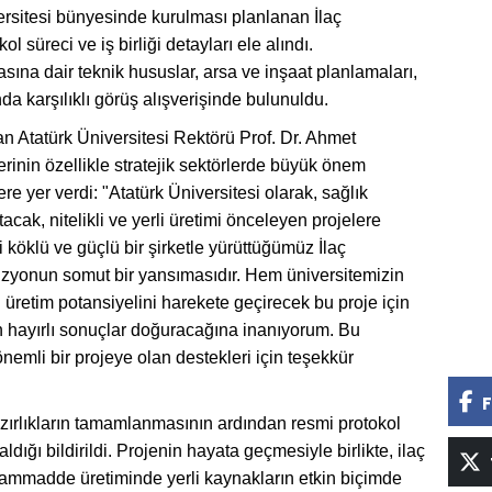
ersitesi bünyesinde kurulması planlanan İlaç
süreci ve iş birliği detayları ele alındı.
sına dair teknik hususlar, arsa ve inşaat planlamaları,
da karşılıklı görüş alışverişinde bulunuldu.
n Atatürk Üniversitesi Rektörü Prof. Dr. Ahmet
erinin özellikle stratejik sektörlerde büyük önem
lere yer verdi: "Atatürk Üniversitesi olarak, sağlık
acak, nitelikli ve yerli üretimi önceleyen projelere
köklü ve güçlü bir şirketle yürüttüğümüz İlaç
izyonun somut bir yansımasıdır. Hem üniversitemizin
üretim potansiyelini harekete geçirecek bu proje için
n hayırlı sonuçlar doğuracağına inanıyorum. Bu
emli bir projeye olan destekleri için teşekkür
F
azırlıkların tamamlanmasının ardından resmi protokol
ığı bildirildi. Projenin hayata geçmesiyle birlikte, ilaç
 hammadde üretiminde yerli kaynakların etkin biçimde