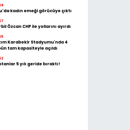
59
u'da kadın emeği görücüye çıktı
57
bil Özcan CHP ile yollarını ayırdı
55
zım Karabekir Stadyumu'nda 4
bün tam kapasiteyle açıldı
52
tanlar 5 yılı geride bıraktı!