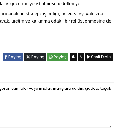
kli iş gücünün yetiştirilmesi hedefleniyor.
ulacak bu stratejik iş birliği, üniversiteyi yalnızca
rak, üretim ve kalkınma odaklı bir rol üstlenmesine de
A
Paylaş
Paylaş
Paylaş
Sesli Dinle
A
eren cümleler veya imalar, inançlara saldırı, şiddete teşvik