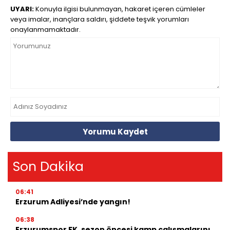
UYARI:
Konuyla ilgisi bulunmayan, hakaret içeren cümleler
veya imalar, inançlara saldırı, şiddete teşvik yorumları
onaylanmamaktadır.
Yorumu Kaydet
Son Dakika
06:41
Erzurum Adliyesi’nde yangın!
06:38
Erzurumspor FK, sezon öncesi kamp çalışmalarını