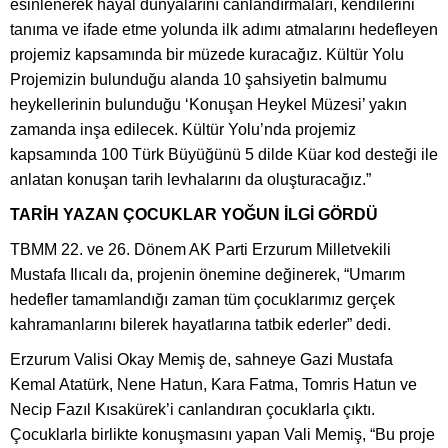
esinlenerek hayal dünyalarını canlandırmaları, kendilerini
tanıma ve ifade etme yolunda ilk adımı atmalarını hedefleyen
projemiz kapsamında bir müzede kuracağız. Kültür Yolu
Projemizin bulunduğu alanda 10 şahsiyetin balmumu
heykellerinin bulunduğu ‘Konuşan Heykel Müzesi’ yakın
zamanda inşa edilecek. Kültür Yolu’nda projemiz
kapsamında 100 Türk Büyüğünü 5 dilde Küar kod desteği ile
anlatan konuşan tarih levhalarını da oluşturacağız.”
TARİH YAZAN ÇOCUKLAR YOĞUN İLGİ GÖRDÜ
TBMM 22. ve 26. Dönem AK Parti Erzurum Milletvekili
Mustafa Ilıcalı da, projenin önemine değinerek, “Umarım
hedefler tamamlandığı zaman tüm çocuklarımız gerçek
kahramanlarını bilerek hayatlarına tatbik ederler” dedi.
Erzurum Valisi Okay Memiş de, sahneye Gazi Mustafa
Kemal Atatürk, Nene Hatun, Kara Fatma, Tomris Hatun ve
Necip Fazıl Kısakürek’i canlandıran çocuklarla çıktı.
Çocuklarla birlikte konuşmasını yapan Vali Memiş, “Bu proje