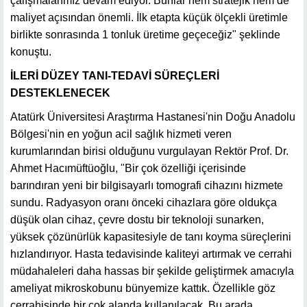
çalışmalarımız devam ediyor. Bunlar hem stratejik hem de
maliyet açısından önemli. İlk etapta küçük ölçekli üretimle
birlikte sonrasında 1 tonluk üretime geçeceğiz" şeklinde
konuştu.
İLERİ DÜZEY TANI-TEDAVİ SÜREÇLERİ
DESTEKLENECEK
Atatürk Üniversitesi Araştırma Hastanesi'nin Doğu Anadolu
Bölgesi'nin en yoğun acil sağlık hizmeti veren
kurumlarından birisi olduğunu vurgulayan Rektör Prof. Dr.
Ahmet Hacımüftüoğlu, "Bir çok özelliği içerisinde
barındıran yeni bir bilgisayarlı tomografi cihazını hizmete
sundu. Radyasyon oranı önceki cihazlara göre oldukça
düşük olan cihaz, çevre dostu bir teknoloji sunarken,
yüksek çözünürlük kapasitesiyle de tanı koyma süreçlerini
hızlandırıyor. Hasta tedavisinde kaliteyi artırmak ve cerrahi
müdahaleleri daha hassas bir şekilde geliştirmek amacıyla
ameliyat mikroskobunu bünyemize kattık. Özellikle göz
cerrahisinde bir çok alanda kullanılacak. Bu arada