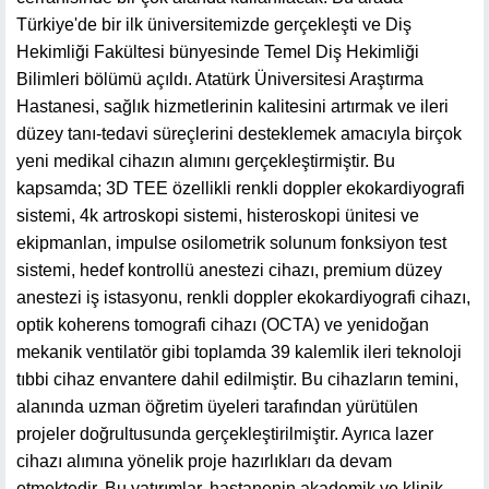
Türkiye'de bir ilk üniversitemizde gerçekleşti ve Diş
Hekimliği Fakültesi bünyesinde Temel Diş Hekimliği
Bilimleri bölümü açıldı. Atatürk Üniversitesi Araştırma
Hastanesi, sağlık hizmetlerinin kalitesini artırmak ve ileri
düzey tanı-tedavi süreçlerini desteklemek amacıyla birçok
yeni medikal cihazın alımını gerçekleştirmiştir. Bu
kapsamda; 3D TEE özellikli renkli doppler ekokardiyografi
sistemi, 4k artroskopi sistemi, histeroskopi ünitesi ve
ekipmanlan, impulse osilometrik solunum fonksiyon test
sistemi, hedef kontrollü anestezi cihazı, premium düzey
anestezi iş istasyonu, renkli doppler ekokardiyografi cihazı,
optik koherens tomografi cihazı (OCTA) ve yenidoğan
mekanik ventilatör gibi toplamda 39 kalemlik ileri teknoloji
tıbbi cihaz envantere dahil edilmiştir. Bu cihazların temini,
alanında uzman öğretim üyeleri tarafından yürütülen
projeler doğrultusunda gerçekleştirilmiştir. Ayrıca lazer
cihazı alımına yönelik proje hazırlıkları da devam
etmektedir. Bu yatırımlar, hastanenin akademik ve klinik