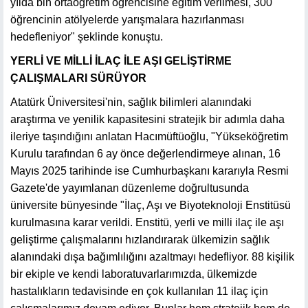
yılda bin ortaöğretim öğrencisine eğitim verilmesi, 300
öğrencinin atölyelerde yarışmalara hazırlanması
hedefleniyor" şeklinde konuştu.
YERLİ VE MİLLİ İLAÇ İLE AŞI GELİŞTİRME
ÇALIŞMALARI SÜRÜYOR
Atatürk Üniversitesi'nin, sağlık bilimleri alanındaki
araştırma ve yenilik kapasitesini stratejik bir adımla daha
ileriye taşındığını anlatan Hacımüftüoğlu, "Yükseköğretim
Kurulu tarafından 6 ay önce değerlendirmeye alınan, 16
Mayıs 2025 tarihinde ise Cumhurbaşkanı kararıyla Resmi
Gazete'de yayımlanan düzenleme doğrultusunda
üniversite bünyesinde "İlaç, Aşı ve Biyoteknoloji Enstitüsü
kurulmasına karar verildi. Enstitü, yerli ve milli ilaç ile aşı
geliştirme çalışmalarını hızlandırarak ülkemizin sağlık
alanındaki dışa bağımlılığını azaltmayı hedefliyor. 88 kişilik
bir ekiple ve kendi laboratuvarlarımızda, ülkemizde
hastalıkların tedavisinde en çok kullanılan 11 ilaç için