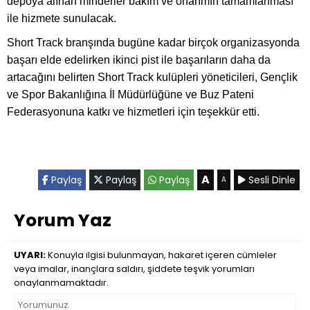
depoya alınan minderler bakım ve onarımın tamamlanması
ile hizmete sunulacak.
Short Track branşında bugüne kadar birçok organizasyonda
başarı elde edelirken ikinci pist ile başarıların daha da
artacağını belirten Short Track kulüpleri yöneticileri, Gençlik
ve Spor Bakanlığına İl Müdürlüğüne ve Buz Pateni
Federasyonuna katkı ve hizmetleri için teşekkür etti.
A
Paylaş
Paylaş
Paylaş
Sesli Dinle
A
Yorum Yaz
UYARI:
Konuyla ilgisi bulunmayan, hakaret içeren cümleler
veya imalar, inançlara saldırı, şiddete teşvik yorumları
onaylanmamaktadır.