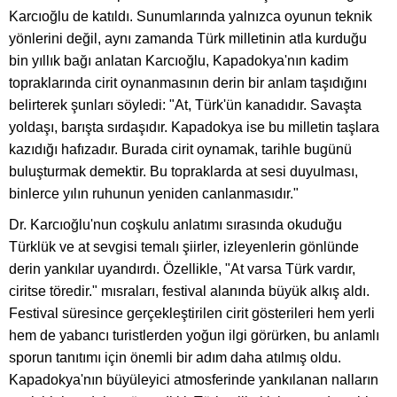
Karcıoğlu de katıldı. Sunumlarında yalnızca oyunun teknik
yönlerini değil, aynı zamanda Türk milletinin atla kurduğu
bin yıllık bağı anlatan Karcıoğlu, Kapadokya'nın kadim
topraklarında cirit oynanmasının derin bir anlam taşıdığını
belirterek şunları söyledi: "At, Türk'ün kanadıdır. Savaşta
yoldaşı, barışta sırdaşıdır. Kapadokya ise bu milletin taşlara
kazıdığı hafızadır. Burada cirit oynamak, tarihle bugünü
buluşturmak demektir. Bu topraklarda at sesi duyulması,
binlerce yılın ruhunun yeniden canlanmasıdır."
Dr. Karcıoğlu'nun coşkulu anlatımı sırasında okuduğu
Türklük ve at sevgisi temalı şiirler, izleyenlerin gönlünde
derin yankılar uyandırdı. Özellikle, "At varsa Türk vardır,
ciritse töredir." mısraları, festival alanında büyük alkış aldı.
Festival süresince gerçekleştirilen cirit gösterileri hem yerli
hem de yabancı turistlerden yoğun ilgi görürken, bu anlamlı
sporun tanıtımı için önemli bir adım daha atılmış oldu.
Kapadokya'nın büyüleyici atmosferinde yankılanan nalların