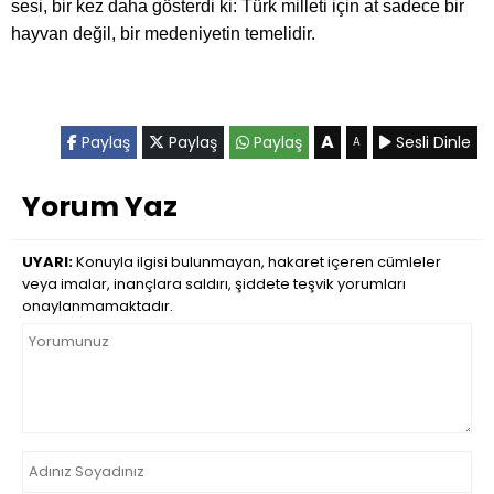
sesi, bir kez daha gösterdi ki: Türk milleti için at sadece bir
hayvan değil, bir medeniyetin temelidir.
A
Paylaş
Paylaş
Paylaş
Sesli Dinle
A
Yorum Yaz
UYARI:
Konuyla ilgisi bulunmayan, hakaret içeren cümleler
veya imalar, inançlara saldırı, şiddete teşvik yorumları
onaylanmamaktadır.