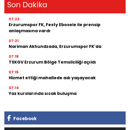
Son Dakika
07:23
Erzurumspor FK, Festy Ebosele ile prensip
anlaşmasına vardı
07:21
Nariman Akhundzada, Erzurumspor FK'da
07:18
TSKGV Erzurum Bölge Temsilciliği açıldı
07:15
Hizmet ettiği mahallede adı yaşayacak
07:14
Yaz kurslarında sıcak buluşma
Facebook