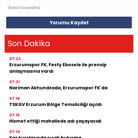
Yorumu Kaydet
Son Dakika
07:23
Erzurumspor FK, Festy Ebosele ile prensip
anlaşmasına vardı
07:21
Nariman Akhundzada, Erzurumspor FK'da
07:18
TSKGV Erzurum Bölge Temsilciliği açıldı
07:15
Hizmet ettiği mahallede adı yaşayacak
07:14
Yaz kurslarında sıcak buluşma