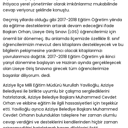
ihtiyaca yerel yönetimler olarak imkânlarımız mukabilinde
cevap veriyoruz şeklinde konuştu.
Geçmiş yıllarda olduğu gibi 2017-2018 Eğitim Öğretim yılında
da eğitime desteklerinin artarak devam edeceğini ifade
Başkan Orhan, Liseye Giriş Sınavı (LGS) öğrencilerimiz için
önemli bir dönemeç. Bu anlamda ilçemizde özellikle 8. sınıf
öğrencilerimizin mevcut ders kitaplarını destekleyecek ve bu
bilgilerin pekişmesine yardımcı olacak kitaplarımızı
yavrularımıza dağıttık. 2017-2018 Eğitim Öğretim yılı ikinci
yarıyıl dönemine başlayan ve Haziran ayında gerçekleşecek
olan Liseye Giriş Sınavına girecek tüm öğrencilerimize
başarılar diliyorum. dedi.
Aziziye İlçe Milli Eğitim Müdürü Nurullah Yavilioğlu, Aziziye
Belediyesi ile birlikte uyumlu bir çalışma sergilediklerini
hatırlatarak, Aziziye Belediye Başkanı Muhammed Cevdet
Orhan ve ekibine eğitim ile ilgili hassasiyetleri için teşekkür
etti. Yavilioğlu ayrıca Aziziye Belediye Başkanı Muhammed
Cevdet Orhanın bulundukları taleplere her zaman olumlu
cevap verdiğini ve desteklerini kendilerinden hiçbir zaman
esirgemediğini hatırlatarak başarı dileklerini iletti.