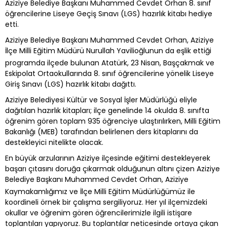
Aziziye Belediye Başkanı Muhammed Cevdet Orhan 8. sınıf
öğrencilerine Liseye Geçiş Sınavı (LGS) hazırlık kitabı hediye
etti.
Aziziye Belediye Başkanı Muhammed Cevdet Orhan, Aziziye
İlçe Milli Eğitim Müdürü Nurullah Yavilioğlunun da eşlik ettiği
programda ilçede bulunan Atatürk, 23 Nisan, Başçakmak ve
Eskipolat Ortaokullarında 8. sınıf öğrencilerine yönelik Liseye
Giriş Sınavı (LGS) hazırlık kitabı dağıttı.
Aziziye Belediyesi Kültür ve Sosyal İşler Müdürlüğü eliyle
dağıtılan hazırlık kitapları; ilçe genelinde 14 okulda 8. sınıfta
öğrenim gören toplam 935 öğrenciye ulaştırılırken, Milli Eğitim
Bakanlığı (MEB) tara
fından belirlenen ders kitaplarını da
destekleyici nitelikte olacak.
En büyük arzularının Aziziye ilçesinde eğitimi destekleyerek
başarı çıtasını doruğa çıkarmak olduğunun altını çizen Aziziye
Belediye Başkanı Muhammed Cevdet Orhan, Aziziye
Kaymakamlığımız ve İlçe Milli Eğitim Müdürlüğümüz ile
koordineli örnek bir çalışma sergiliyoruz. Her yıl ilçemizdeki
okullar ve öğrenim gören öğrencilerimizle ilgili istişare
toplantıları yapıyoruz. Bu toplantılar neticesinde ortaya çıkan