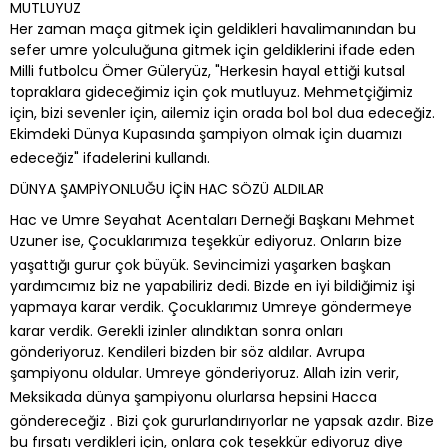
MUTLUYUZ
Her zaman maça gitmek için geldikleri havalimanından bu
sefer umre yolculuğuna gitmek için geldiklerini ifade eden
Milli futbolcu Ömer Güleryüz, "Herkesin hayal ettiği kutsal
topraklara gideceğimiz için çok mutluyuz. Mehmetçiğimiz
için, bizi sevenler için, ailemiz için orada bol bol dua edeceğiz.
Ekimdeki Dünya Kupasında şampiyon olmak için duamızı
edeceğiz" ifadelerini kullandı.
DÜNYA ŞAMPİYONLUĞU İÇİN HAC SÖZÜ ALDILAR
Hac ve Umre Seyahat Acentaları Derneği Başkanı Mehmet
Uzuner ise, Çocuklarımıza teşekkür ediyoruz. Onların bize
yaşattığı gurur çok büyük. Sevincimizi yaşarken başkan
yardımcımız biz ne yapabiliriz dedi. Bizde en iyi bildiğimiz işi
yapmaya karar verdik. Çocuklarımız Umreye göndermeye
karar verdik. Gerekli izinler alındıktan sonra onları
gönderiyoruz. Kendileri bizden bir söz aldılar. Avrupa
şampiyonu oldular. Umreye gönderiyoruz. Allah izin verir,
Meksikada dünya şampiyonu olurlarsa hepsini Hacca
göndereceğiz . Bizi çok gururlandırıyorlar ne yapsak azdır. Bize
bu fırsatı verdikleri için, onlara çok teşekkür ediyoruz diye