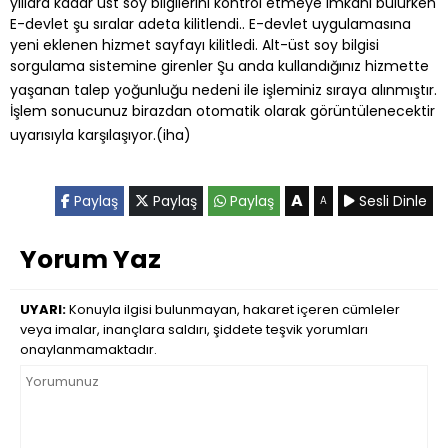
yıllara kadar üst soy bilgilerini kontrol etmeye imkanı bulurken
E-devlet şu sıralar adeta kilitlendi.. E-devlet uygulamasına
yeni eklenen hizmet sayfayı kilitledi. Alt-üst soy bilgisi
sorgulama sistemine girenler Şu anda kullandığınız hizmette
yaşanan talep yoğunluğu nedeni ile işleminiz sıraya alınmıştır.
İşlem sonucunuz birazdan otomatik olarak görüntülenecektir
uyarısıyla karşılaşıyor.(iha)
A
Paylaş
Paylaş
Paylaş
Sesli Dinle
A
Yorum Yaz
UYARI:
Konuyla ilgisi bulunmayan, hakaret içeren cümleler
veya imalar, inançlara saldırı, şiddete teşvik yorumları
onaylanmamaktadır.