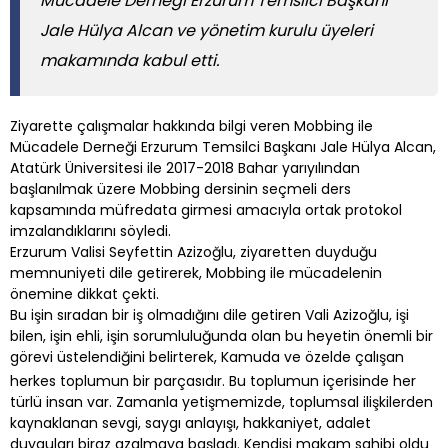
Mücadele Derneği Erzurum Temsilci Başkanı
Jale Hülya Alcan ve yönetim kurulu üyeleri
makamında kabul etti.
Ziyarette çalışmalar hakkında bilgi veren Mobbing ile
Mücadele Derneği Erzurum Temsilci Başkanı Jale Hülya Alcan,
Atatürk Üniversitesi ile 2017-2018 Bahar yarıyılından
başlanılmak üzere Mobbing dersinin seçmeli ders
kapsamında müfredata girmesi amacıyla ortak protokol
imzalandıklarını söyledi.
Erzurum Valisi Seyfettin Azizoğlu, ziyaretten duyduğu
memnuniyeti dile getirerek, Mobbing ile mücadelenin
önemine dikkat çekti.
Bu işin sıradan bir iş olmadığını dile getiren Vali Azizoğlu, işi
bilen, işin ehli, işin sorumluluğunda olan bu heyetin önemli bir
görevi üstelendiğini belirterek, Kamuda ve özelde çalışan
herkes toplumun bir parçasıdır. Bu toplumun içerisinde her
türlü insan var. Zamanla yetişmemizde, toplumsal ilişkilerden
kaynaklanan sevgi, saygı anlayışı, hakkaniyet, adalet
duyguları biraz azalmaya başladı. Kendisi makam sahibi oldu