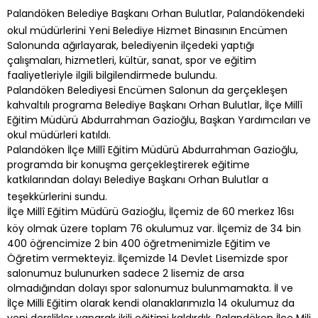
Palandöken Belediye Başkanı Orhan Bulutlar, Palandökendeki
okul müdürlerini Yeni Belediye Hizmet Binasının Encümen
Salonunda ağırlayarak, belediyenin ilçedeki yaptığı
çalışmaları, hizmetleri, kültür, sanat, spor ve eğitim
faaliyetleriyle ilgili bilgilendirmede bulundu.
Palandöken Belediyesi Encümen Salonun da gerçekleşen
kahvaltılı programa Belediye Başkanı Orhan Bulutlar, İlçe Millî
Eğitim Müdürü Abdurrahman Gazioğlu, Başkan Yardımcıları ve
okul müdürleri katıldı.
Palandöken İlçe Millî Eğitim Müdürü Abdurrahman Gazioğlu,
programda bir konuşma gerçekleştirerek eğitime
katkılarından dolayı Belediye Başkanı Orhan Bulutlar a
teşekkürlerini sundu.
İlçe Millî Eğitim Müdürü Gazioğlu, İlçemiz de 60 merkez 16sı
köy olmak üzere toplam 76 okulumuz var. İlçemiz de 34 bin
400 öğrencimize 2 bin 400 öğretmenimizle Eğitim ve
Öğretim vermekteyiz. İlçemizde 14 Devlet Lisemizde spor
salonumuz bulunurken sadece 2 lisemiz de arsa
olmadığından dolayı spor salonumuz bulunmamakta. İl ve
İlçe Milli Eğitim olarak kendi olanaklarımızla 14 okulumuz da
yeni derslikler yaparak ikili eğitimi kaldırdık. Palandöken İlçe Mili