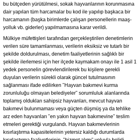
bu bütçeden yürütülmesi, sokak hayvanlarının korunmasına
dair yapılan tüm harcamalar bu kod ile yapılıp başkaca bir
harcamanın (başka birimlerde çalışan personellerin maaş-
yolluk vb. giderler) yapılmamasına karar verildi.
Mülkiye müfettişleri tarafından gerçekleştirilen denetimlerin
verilen süre tamamlanması, verilerin eksiksiz ve tutarlı bir
şekilde doldurulması, denetim faaliyetlerinin sağlıklı bir
şekilde ilerlemesi için her ilçede kaymakam onayı ile 1 asil 1
yedek personelin görevlendirilerek bu kişilere gerekli
duyulan verilerin sürekli olarak güncel tutulmasının
sağlanması ifade edilirken "Hayvan bakımevi kurma
zorunluluğu olmayan belediyeler" sorumluluk alanlarında
toplamış oldukları sahipsiz hayvanları, mevcut hayvan
bakımevi bulunmaması veya güçten düşmüş ya da tehlike
arz eden hayvanları "en yakın hayvan bakımevine" teslim
etmeleri gerektiği vurgulandı. Hayvan bakımevlerinin
kısırlaştırma kapasitelerinin yetersiz kaldığı durumlarda
kısırlaştırma faaliyetlerinin, "hizmet alımı" yoluyla belirli