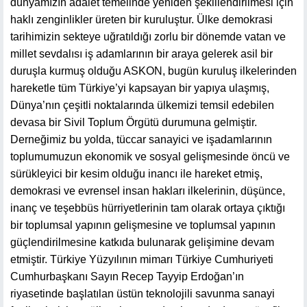
dünyamızın adalet temelinde yeniden şekillendirilmesi için
haklı zenginlikler üreten bir kuruluştur. Ülke demokrasi
tarihimizin sekteye uğratıldığı zorlu bir dönemde vatan ve
millet sevdalısı iş adamlarının bir araya gelerek asil bir
duruşla kurmuş olduğu ASKON, bugün kuruluş ilkelerinden
hareketle tüm Türkiye’yi kapsayan bir yapıya ulaşmış,
Dünya’nın çeşitli noktalarında ülkemizi temsil edebilen
devasa bir Sivil Toplum Örgütü durumuna gelmiştir.
Derneğimiz bu yolda, tüccar sanayici ve işadamlarının
toplumumuzun ekonomik ve sosyal gelişmesinde öncü ve
sürükleyici bir kesim olduğu inancı ile hareket etmiş,
demokrasi ve evrensel insan hakları ilkelerinin, düşünce,
inanç ve teşebbüs hürriyetlerinin tam olarak ortaya çıktığı
bir toplumsal yapının gelişmesine ve toplumsal yapının
güçlendirilmesine katkıda bulunarak gelişimine devam
etmiştir. Türkiye Yüzyılının mimarı Türkiye Cumhuriyeti
Cumhurbaşkanı Sayın Recep Tayyip Erdoğan’ın
riyasetinde başlatılan üstün teknolojili savunma sanayi