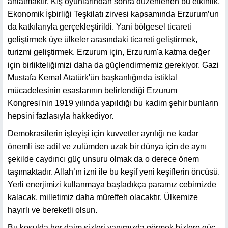
anlatmaktır. Kış oyunlarından sonra düzenlenen bu etkinlik,
Ekonomik İşbirliği Teşkilatı zirvesi kapsamında Erzurum’un
da katkılarıyla gerçekleştirildi. Yani bölgesel ticareti
geliştirmek üye ülkeler arasındaki ticareti geliştirmek,
turizmi geliştirmek. Erzurum için, Erzurum'a katma değer
için birlikteliğimizi daha da güçlendirmemiz gerekiyor. Gazi
Mustafa Kemal Atatürk'ün başkanlığında istiklal
mücadelesinin esaslarının belirlendiği Erzurum
Kongresi'nin 1919 yılında yapıldığı bu kadim şehir bunların
hepsini fazlasıyla hakkediyor.
Demokrasilerin işleyişi için kuvvetler ayrılığı ne kadar
önemli ise adil ve zulümden uzak bir dünya için de aynı
şekilde caydırıcı güç unsuru olmak da o derece önem
taşımaktadır. Allah’ın izni ile bu keşif yeni keşiflerin öncüsü.
Yerli enerjimizi kullanmaya başladıkça paramız cebimizde
kalacak, milletimiz daha müreffeh olacaktır. Ülkemize
hayırlı ve bereketli olsun.
Bu koşulda her daim sizleri yanımızda görmek bizlere güç