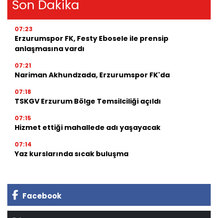
Son Dakika
07:23
Erzurumspor FK, Festy Ebosele ile prensip
anlaşmasına vardı
07:21
Nariman Akhundzada, Erzurumspor FK'da
07:18
TSKGV Erzurum Bölge Temsilciliği açıldı
07:15
Hizmet ettiği mahallede adı yaşayacak
07:14
Yaz kurslarında sıcak buluşma
Facebook