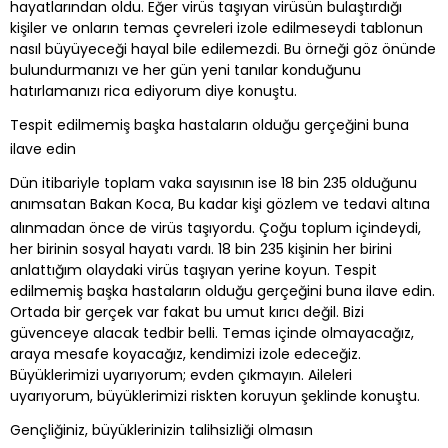
hayatlarından oldu. Eğer virüs taşıyan virüsün bulaştırdığı
kişiler ve onların temas çevreleri izole edilmeseydi tablonun
nasıl büyüyeceği hayal bile edilemezdi. Bu örneği göz önünde
bulundurmanızı ve her gün yeni tanılar konduğunu
hatırlamanızı rica ediyorum diye konuştu.
Tespit edilmemiş başka hastaların olduğu gerçeğini buna
ilave edin
Dün itibariyle toplam vaka sayısının ise 18 bin 235 olduğunu
anımsatan Bakan Koca, Bu kadar kişi gözlem ve tedavi altına
alınmadan önce de virüs taşıyordu. Çoğu toplum içindeydi,
her birinin sosyal hayatı vardı. 18 bin 235 kişinin her birini
anlattığım olaydaki virüs taşıyan yerine koyun. Tespit
edilmemiş başka hastaların olduğu gerçeğini buna ilave edin.
Ortada bir gerçek var fakat bu umut kırıcı değil. Bizi
güvenceye alacak tedbir belli. Temas içinde olmayacağız,
araya mesafe koyacağız, kendimizi izole edeceğiz.
Büyüklerimizi uyarıyorum; evden çıkmayın. Aileleri
uyarıyorum, büyüklerimizi riskten koruyun şeklinde konuştu.
Gençliğiniz, büyüklerinizin talihsizliği olmasın