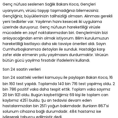
Genç nüfusa seslenen Sağlık Bakanı Koca, Gençleri
uyarıyorum, virüsü taşıyıp taşımadığınızı bilemezsiniz.
Gençliğiniz, büyüklerinizin talihsizliği olmasın. Alınması gerekli
yeni tedbirler var. Yayılımın hızını kesecek iki uygulama
üzerinde duruyoruz. Genç nüfusun hareketliliği virüsle
mücadele en zayıf noktalarımızdan biri. Gençlerimizin bizi
anlayacağından emin olmak istiyorum. Bilim kurulumuzun
hareketliliği kısıtlayıcı daha sıkı tavsiye önerileri aldı. Sayın
Cumhurbaşkanımıza detayları ile sunduk. Hastalığa karşı
zafer elde etmenin yolu yayılmasını durdurmaktır. Virüsün
bütün gücü yayılma fırsatıdır ifadelerini kullandı.
Son 24 saatin verileri
Son 24 saatteki verileri kamuoyu ile paylaşan Bakan Koca, 16
bin 160 test yapıldı. Toplamda 140 bin 716 test yapılmış oldu. 2
bin 786 pozitif vaka daha tespit ettik. Toplam vaka sayımız
20 bin 921 oldu. Bugün kaybettiğimiz 69 kişi ile toplam can
kaybımız 425'i buldu. Şu an tedavisi devam eden
hastalarımızdan bin 251'i yoğun bakımdadır. Bunların 867'si
solunum cihazına bağlı durumdadır. 484 hastamız ise
iyileşerek taburcu edilmiştir dedi.