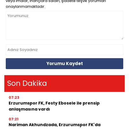
veya imalar, inançlara saldırı, şiddete teşvik yorumları
onaylanmamaktadır.
Yorumu Kaydet
Son Dakika
07:23
Erzurumspor FK, Festy Ebosele ile prensip
anlaşmasına vardı
07:21
Nariman Akhundzada, Erzurumspor FK'da