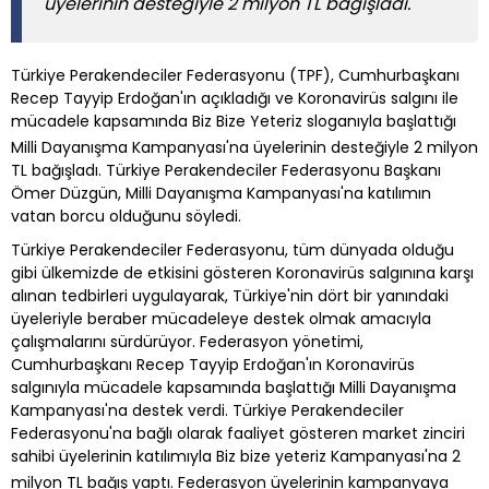
üyelerinin desteğiyle 2 milyon TL bağışladı.
Türkiye Perakendeciler Federasyonu (TPF), Cumhurbaşkanı
Recep Tayyip Erdoğan'ın açıkladığı ve Koronavirüs salgını ile
mücadele kapsamında Biz Bize Yeteriz sloganıyla başlattığı
Milli Dayanışma Kampanyası'na üyelerinin desteğiyle 2 milyon
TL bağışladı. Türkiye Perakendeciler Federasyonu Başkanı
Ömer Düzgün, Milli Dayanışma Kampanyası'na katılımın
vatan borcu olduğunu söyledi.
Türkiye Perakendeciler Federasyonu, tüm dünyada olduğu
gibi ülkemizde de etkisini gösteren Koronavirüs salgınına karşı
alınan tedbirleri uygulayarak, Türkiye'nin dört bir yanındaki
üyeleriyle beraber mücadeleye destek olmak amacıyla
çalışmalarını sürdürüyor. Federasyon yönetimi,
Cumhurbaşkanı Recep Tayyip Erdoğan'ın Koronavirüs
salgınıyla mücadele kapsamında başlattığı Milli Dayanışma
Kampanyası'na destek verdi. Türkiye Perakendeciler
Federasyonu'na bağlı olarak faaliyet gösteren market zinciri
sahibi üyelerinin katılımıyla Biz bize yeteriz Kampanyası'na 2
milyon TL bağış yaptı. Federasyon üyelerinin kampanyaya