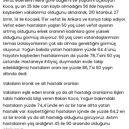
Vefat edenlerin illere göre dağılımı ve yaşlarını açıklayan
Koca, şu an 25 ilde can kaybı olmadığını 56 ilde hayatını
kaybeden vakalarımız olduğunu aktararak, 210 İstanbul, 27
İzmir, 14 ile Kocaeli, 11'er vefat ile Ankara ve Konya takip ediyor.
Vefat eden hastaların yaşları 50 yaş üzeri vefat ayısının
artmış olduğunu erkek oranının kadınlara göre yüksek
olduğunu görmüş oluyoruz. 60 yaş üzeri vatandaşlarımızın
temas izolasyonlarının çok sıkı olması gerektiğini görmüş
oluyoruz. Yoğun bakıda yatan hastaların yüzde 64.4'ünü,
hayatını kaybeden hastalarımızın da yüzde 78,7'sini 60 yaş
üstünde. Hastaneye ihtiyaç duymadan evde takip
edebildiğimiz hastaların oranı ise yüzde 86,7'si 60 yaşın
altında dedi.
Vakaların kronik ve alt hastalık oranları
Vakaların eşlik eden kronik ya da alt hastalığı oranlarına ilişkin
tablo hakkında bilgi veren Bakan Koca, Yoğun bakımdaki
hastaların yüzde 74,4'ünde en az bir tane altta yatan
hastalık var. Kaybettiğimiz hastaların içinde de yüzde 64,2 en
az bir kronik ya da alt hastalığı olduğunu görüyoruz. Astım
hastalarının yaş aralığının 45 ile 90 arasında olduğunu