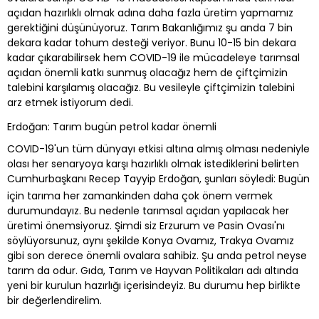
açıdan hazırlıklı olmak adına daha fazla üretim yapmamız
gerektiğini düşünüyoruz. Tarım Bakanlığımız şu anda 7 bin
dekara kadar tohum desteği veriyor. Bunu 10-15 bin dekara
kadar çıkarabilirsek hem COVID-19 ile mücadeleye tarımsal
açıdan önemli katkı sunmuş olacağız hem de çiftçimizin
talebini karşılamış olacağız. Bu vesileyle çiftçimizin talebini
arz etmek istiyorum dedi.
Erdoğan: Tarım bugün petrol kadar önemli
COVID-19'un tüm dünyayı etkisi altına almış olması nedeniyle
olası her senaryoya karşı hazırlıklı olmak istediklerini belirten
Cumhurbaşkanı Recep Tayyip Erdoğan, şunları söyledi: Bugün
için tarıma her zamankinden daha çok önem vermek
durumundayız. Bu nedenle tarımsal açıdan yapılacak her
üretimi önemsiyoruz. Şimdi siz Erzurum ve Pasin Ovası'nı
söylüyorsunuz, aynı şekilde Konya Ovamız, Trakya Ovamız
gibi son derece önemli ovalara sahibiz. Şu anda petrol neyse
tarım da odur. Gıda, Tarım ve Hayvan Politikaları adı altında
yeni bir kurulun hazırlığı içerisindeyiz. Bu durumu hep birlikte
bir değerlendirelim.