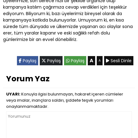
üyelerimize, son derece hızlı bir şekilde organize olup
kampanya katılım çağrımıza cevap verdikleri için teşekkür
ediyorum. Biliyorum ki, bazı üyelerimiz bireysel olarak da
kampanyaya katkıda bulunuyorlar. Umuyorum ki, en kısa
sürede tüm dünyada ve ülkemizde yaşanan acı olaylar sona
erer, tüm yaralar kapanır ve eski sağlıklı refah dolu
günlerimize bir an evvel dönebiliriz.
A
Paylaş
Paylaş
Paylaş
Sesli Dinle
A
Yorum Yaz
UYARI:
Konuyla ilgisi bulunmayan, hakaret içeren cümleler
veya imalar, inançlara saldırı, şiddete teşvik yorumları
onaylanmamaktadır.