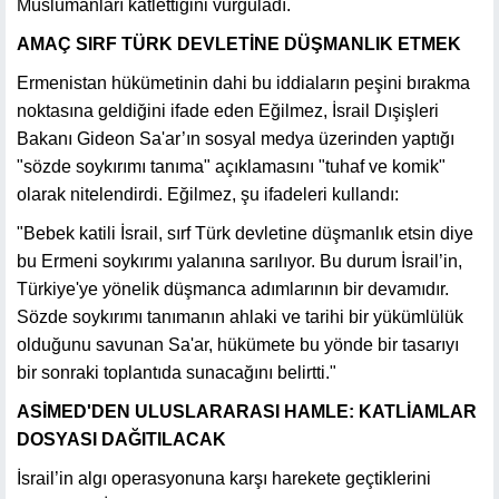
Müslümanları katlettiğini vurguladı.
AMAÇ SIRF TÜRK DEVLETİNE DÜŞMANLIK ETMEK
Ermenistan hükümetinin dahi bu iddiaların peşini bırakma
noktasına geldiğini ifade eden Eğilmez, İsrail Dışişleri
Bakanı Gideon Sa'ar’ın sosyal medya üzerinden yaptığı
"sözde soykırımı tanıma" açıklamasını "tuhaf ve komik"
olarak nitelendirdi. Eğilmez, şu ifadeleri kullandı:
"Bebek katili İsrail, sırf Türk devletine düşmanlık etsin diye
bu Ermeni soykırımı yalanına sarılıyor. Bu durum İsrail’in,
Türkiye'ye yönelik düşmanca adımlarının bir devamıdır.
Sözde soykırımı tanımanın ahlaki ve tarihi bir yükümlülük
olduğunu savunan Sa'ar, hükümete bu yönde bir tasarıyı
bir sonraki toplantıda sunacağını belirtti."
ASİMED'DEN ULUSLARARASI HAMLE: KATLİAMLAR
DOSYASI DAĞITILACAK
İsrail’in algı operasyonuna karşı harekete geçtiklerini