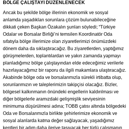
BÖLGE ÇALIŞTAYI DÜZENLENECEK
Ancak bu şekilde bölge illerinin ekonomik ve sosyal
anlamda yaşadıkları sorunlara çözüm bulunabileceğine
dikkati çeken Başkan Özakalın şunları söyledi; “Türkiye
Odalar ve Borsalar Birliği’ni temsilen Koordinatör Oda
sıfatıyla bölge illerimize olan ziyaretlerimizi önümüzdeki
dönem daha da sıklaştıracağız. Bu ziyaretlerden, yaptığımız
görüşmelerden, toplantılardan ve yakın zamanda yapmayı
planladığımız bölge çalıştayından elde edeceğimiz verilerle
hazırlayacağımız bir raporu da ilgili makamlara ulaştıracağız.
Akabinde bölge oda ve borsalarımızla sürekli irtibatta olup,
sorunlarımızın ve taleplerimizin takipçisi olacağız. Bizler,
bölgesel kalkınmanın önündeki engellerin kaldırılması ve
diğer bölgelerle aramızdaki gelişmişlik seviyesinin
minimuma düşürülmesi adına; TOBB çatısı altında bölgedeki
Oda ve Borsalarımızla birlikte şehirlerimize ekonomik ve
sosyal alanlarda katma değer sağlayacak, yaşadığımız
kentleri bir adım daha ileriye taşıyacak her türlü çalışmanın