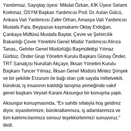
Yandırmaz, Sayıştay üyesi Mikdat Özkan, KİK Üyesi Selami
Korkmaz, ÖSYM Başkan Yardımcısı Prof. Dr. Aslan Gülcü,
Ankara Vali Yardımcısı Zafer Orhan, Amasya Vali Yardımcısı
Mustafa Pala, Beypazarı kaymakamı Oktay Erdoğan,
Çankaya Müftüsü Mustafa Baytar, Çevre ve Şehircilik
Bakanlığı Çevre Yönetimi Genel Müdür Yardımcısı Alirıza
Tanas,, Gelirler Genel Müdürlüğü Başmüfettişi Yılmaz
Gürbüz, Önder Grup Yönetim Kurulu Başkanı Günay Önder,
TRT Sanatçısı Nurullah Akçayır, İlksan Yönetim Kurulu
Başkanı Tuncer Yılmaz, İlksan Genel Müdürü Mintez Şimşek
ve bir şekilde Erzurum ile bağı olan çok sayıda milletvekili,
bürokrat, iş insanının katıldığı tanışma yemeğinde vakıf
genel başkanı Veysel Karani Aksungur bir konuşma yaptı.
Aksungur konuşmasında, “Ev sahibi sıfatıyla hoş geldiniz
diyor, siyasilerimize, bürokratlarımıza, iş adamlarımıza ve
tüm katılımcılarımıza sonsuz teşekkürlerimizi sunuyoruz.”
dedi.