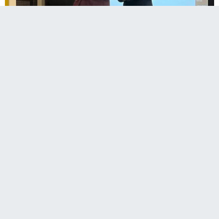
“2. Uluslararası Temel ve Uygulamalı Matematik
Bilimlerinde Güncel Gelişmeler
Sempozyumu”nda matematik alanına yönelik
teorik ve uygulamalı konular üzerine sunumlar
yapıldı.
Ankara Bilim Üniversitesi ev sahipliğinde, Atatürk
Üniversitesi, Ankara Bilim Üniversitesi, Ankara Üniversitesi,
Gazi Üniversitesi, Ankara Yıldırım Beyazıt Üniversitesi,
Erzincan Binali Yıldırım Üniversitesi, İbrahim Çeçen
Üniversitesi, Gümüşhane Üniversitesi ve Erzurum Teknik
Üniversitesi iş birliğiyle ve TÜBİTAK desteğiyle düzenlenen,