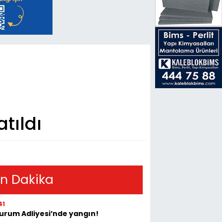
tıldı
n Dakika
41
urum Adliyesi’nde yangın!