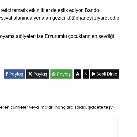
tici tematik etkinlikler de eşlik ediyor. Bando
estival alanında yer alan gezici kütüphaneyi ziyaret edip,
oyama atölyeleri ise Erzurumlu çocukların en sevdiği
A
Paylaş
Paylaş
Paylaş
Sesli Dinle
A
eren cümleler veya imalar, inançlara saldırı, şiddete teşvik