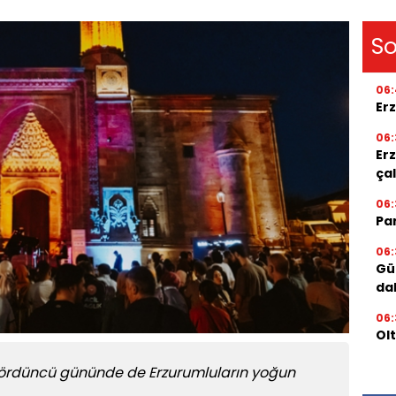
So
06:
Er
06:
Er
ça
06:
Par
06:
Gü
da
06:
Ol
 dördüncü gününde de Erzurumluların yoğun