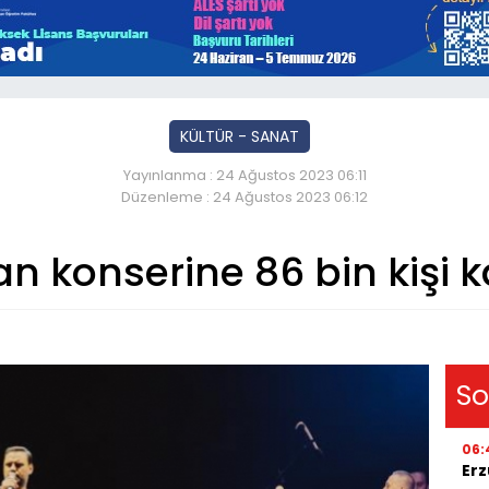
KÜLTÜR - SANAT
Yayınlanma : 24 Ağustos 2023 06:11
Düzenleme : 24 Ağustos 2023 06:12
an konserine 86 bin kişi ka
So
06:
Erz