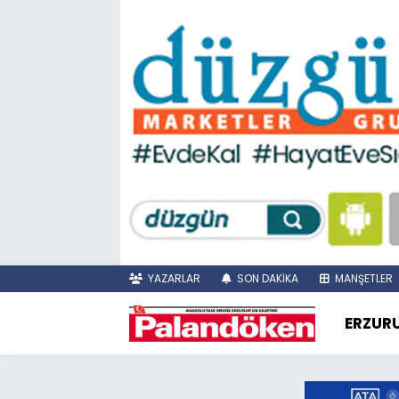
YAZARLAR
SON DAKİKA
MANŞETLER
ERZUR