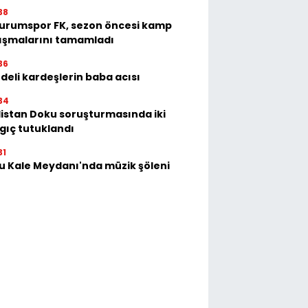
38
urumspor FK, sezon öncesi kamp
ışmalarını tamamladı
36
deli kardeşlerin baba acısı
34
istan Doku soruşturmasında iki
gıç tutuklandı
31
u Kale Meydanı'nda müzik şöleni