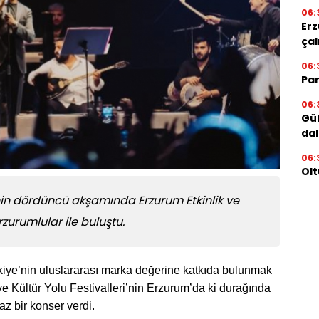
06:
Erz
çal
06:
Par
06:
Gül
dal
06:
Olt
’nin dördüncü akşamında Erzurum Etkinlik ve
rzurumlular ile buluştu.
rkiye’nin uluslararası marka değerine katkıda bulunmak
e Kültür Yolu Festivalleri’nin Erzurum’da ki durağında
z bir konser verdi.