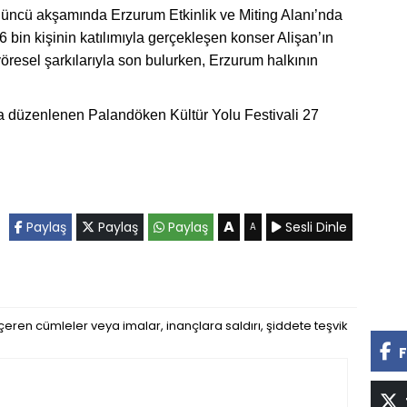
düncü akşamında Erzurum Etkinlik ve Miting Alanı’nda
6 bin kişinin katılımıyla gerçekleşen konser Alişan’ın
yöresel şarkılarıyla son bulurken, Erzurum halkının
a düzenlenen Palandöken Kültür Yolu Festivali 27
A
Paylaş
Paylaş
Paylaş
Sesli Dinle
A
eren cümleler veya imalar, inançlara saldırı, şiddete teşvik
F