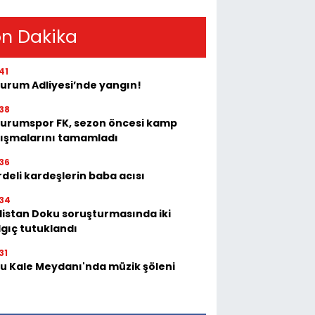
n Dakika
41
zurum Adliyesi’nde yangın!
38
zurumspor FK, sezon öncesi kamp
lışmalarını tamamladı
36
deli kardeşlerin baba acısı
34
listan Doku soruşturmasında iki
lgıç tutuklandı
31
tu Kale Meydanı'nda müzik şöleni