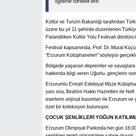
ilgisine tanıklık etti.
Kültür ve Turizm Bakanlığı tarafından Tür
üzere bu yıl 11 şehirde düzenlenen Türkiye
Palandöken Kültür Yolu Festivali dördüncü 
Festival kapsamında, Prof. Dr. Murat Kü
“Erzurum Kütüphaneleri” söyleşisi gerçekleş
Bölgede yaşanan depremler ve savaşlara 
hakkında bilgi veren Uğurlu, gençlerin soru
Erzurumlu Emrah Edebiyat Müze Kütüphan
yanı sıra, İbrahim Hakkı Hazretleri ile Nef
eserlerin orijinal basımları ile Erzurum ve
özel bir koleksiyon bulunuyor.
ÇOCUK ŞENLİKLERİ YOĞUN KATILIM
Erzurum Olimpiyat Parkında her gün 16:00 
şenlikleri renkli görüntülere sahne oluyor.