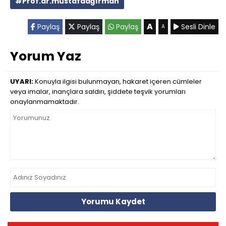
#Prof.dr.mustafaağırman
A
Paylaş
Paylaş
Paylaş
Sesli Dinle
A
Yorum Yaz
UYARI:
Konuyla ilgisi bulunmayan, hakaret içeren cümleler
veya imalar, inançlara saldırı, şiddete teşvik yorumları
onaylanmamaktadır.
Yorumu Kaydet