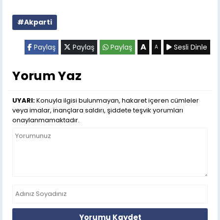
#Akparti
A
Paylaş
Paylaş
Paylaş
Sesli Dinle
A
Yorum Yaz
UYARI:
Konuyla ilgisi bulunmayan, hakaret içeren cümleler
veya imalar, inançlara saldırı, şiddete teşvik yorumları
onaylanmamaktadır.
Yorumu Kaydet