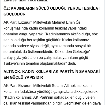
Zayıf ve Kibar Yüce katıldı.
ÖZ: KADINLARIN GÜÇLÜ OLDUĞU YERDE TEŞKİLAT
GÜÇLÜDÜR
AK Parti Erzurum Milletvekili Mehmet Emin Öz,
konuşmasında kadın kollarının teşkilat yapısındaki
önemine vurgu yaparak, "Kadınlarımızın aktif olduğu, söz
sahibi olduğu her teşkilat güçlüdür. Kadın kollarımız
sahada sadece siyasi değil, aynı zamanda sosyal bir
sorumluluk da üstlenmektedir. ‘Köklerden Geleceğe’
anlayışıyla yürütülen bu çalışmalar, yarınların güçlü
Türkiye’sinin temelini oluşturmaktadır" dedi.
ALTINOK: KADIN KOLLARI AK PARTİ’NİN SAHADAKİ
EN GÜÇLÜ YAPISIDIR
AK Parti Erzurum Milletvekili Selami Altınok ise kadın
kollarının fedakârca yürüttüğü çalışmalara dikkat çekerek,
"Kadın kollarımız, AK Parti’nin sahadaki en güçlü ve en
çalışkan teşkilat yapılarından biridir. Geçmişten gelen dava