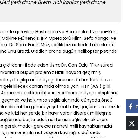
kleri yerli drone üretti. Acil kanlar yerli drone
sinde görevli İç Hastalıkları ve Hematoloji Uzmanı-Kan
, Makine Mühendisi İHA Operatörü Hilmi Sefa Yangal ve
m. Dr. Sami Engin Muz, sağlık hizmetinde kullanılmak
drone'unu üretti. Üretilen drone bugün helikopter pistinde
ola çıktıklarını ifade eden Uzm. Dr. Can Özlü, "Fikir süreci
imkanlarla bugün projemiz Hızırı hayata geçirmiş
nı ile yola çıkıp acil ihtiyaç durumunda her türlü hava
gelebilecek donanımda olması yani Hızır (A.S.) gibi
 Amacımız acil kan ihtiyacı varlığında ihtiyaç sahiplerine
üne geçmek ve halkımıza sağlık alanında dünyada öncü
lgalandırarak bu gururu yaşatmaktı. Dış güçlerin ülkemizde
F
ve krizi her şerde bir hayır vardır diyerek millileşme
Bu bağlamda başta odak noktamız sağlık olmak üzere
lup gerek maddi, gerekse manevi milli kaynaklarımızla
m için en önemli motivasyon kaynağı oldu" dedi.