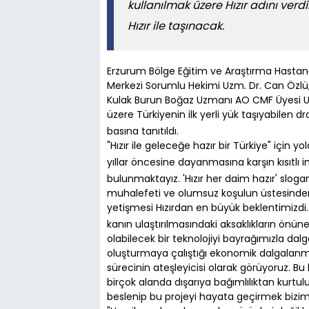
kullanılmak üzere Hızır adını verdi
Hızır ile taşınacak.
Erzurum Bölge Eğitim ve Araştırma Hastane
Merkezi Sorumlu Hekimi Uzm. Dr. Can Özlü
Kulak Burun Boğaz Uzmanı AO CMF Üyesi Uz
üzere Türkiyenin ilk yerli yük taşıyabilen 
basına tanıtıldı.
"Hızır ile geleceğe hazır bir Türkiye" için y
yıllar öncesine dayanmasına karşın kısıtlı 
bulunmaktayız. 'Hızır her daim hazır' sloga
muhalefeti ve olumsuz koşulun üstesinden 
yetişmesi Hızırdan en büyük beklentimizdi.
kanın ulaştırılmasındaki aksaklıkların ön
olabilecek bir teknolojiyi bayrağımızla da
oluşturmaya çalıştığı ekonomik dalgalanma 
sürecinin ateşleyicisi olarak görüyoruz. 
birçok alanda dışarıya bağımlılıktan kurtu
beslenip bu projeyi hayata geçirmek bizi