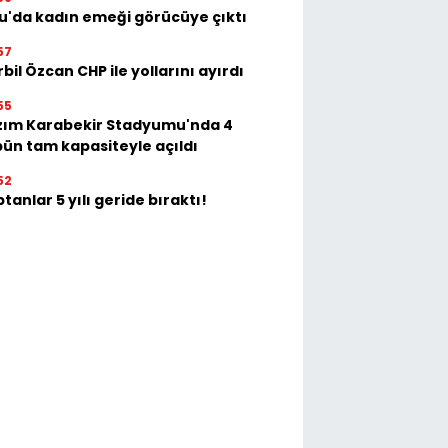
u'da kadın emeği görücüye çıktı
57
bil Özcan CHP ile yollarını ayırdı
55
zım Karabekir Stadyumu'nda 4
bün tam kapasiteyle açıldı
52
tanlar 5 yılı geride bıraktı!