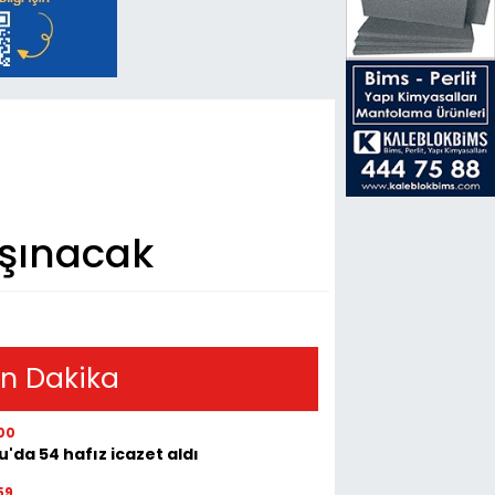
taşınacak
n Dakika
00
u'da 54 hafız icazet aldı
59