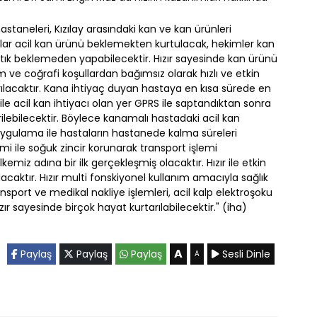
astaneleri, Kızılay arasındaki kan ve kan ürünleri
lar acil kan ürünü beklemekten kurtulacak, hekimler kan
tık beklemeden yapabilecektir. Hızır sayesinde kan ürünü
 ve coğrafi koşullardan bağımsız olarak hızlı ve etkin
rılacaktır. Kana ihtiyaç duyan hastaya en kısa sürede en
r ile acil kan ihtiyacı olan yer GPRS ile saptandıktan sonra
ilebilecektir. Böylece kanamalı hastadaki acil kan
 uygulama ile hastaların hastanede kalma süreleri
emi ile soğuk zincir korunarak transport işlemi
ülkemiz adına bir ilk gerçekleşmiş olacaktır. Hızır ile etkin
ılacaktır. Hızır multi fonskiyonel kullanım amacıyla sağlık
nsport ve medikal nakliye işlemleri, acil kalp elektroşoku
ır sayesinde birçok hayat kurtarılabilecektir." (iha)
A
Paylaş
Paylaş
Paylaş
Sesli Dinle
A