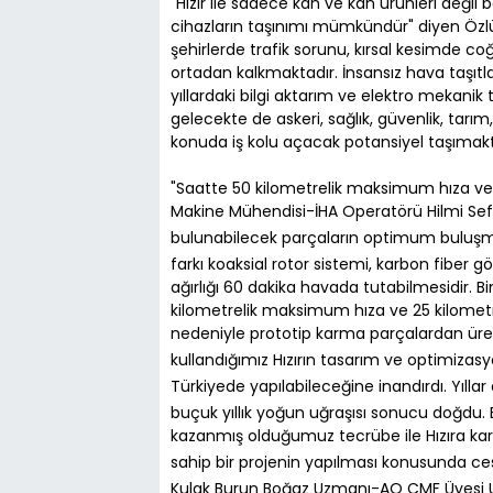
"Hızır ile sadece kan ve kan ürünleri değil 
cihazların taşınımı mümkündür" diyen Özlü
şehirlerde trafik sorunu, kırsal kesimde c
ortadan kalkmaktadır. İnsansız hava taşıtla
yıllardaki bilgi aktarım ve elektro mekanik t
gelecekte de askeri, sağlık, güvenlik, tarı
konuda iş kolu açacak potansiyel taşımakt
"Saatte 50 kilometrelik maksimum hıza ve 
Makine Mühendisi-İHA Operatörü Hilmi Sefa ise
bulunabilecek parçaların optimum buluşma 
farkı koaksial rotor sistemi, karbon fiber g
ağırlığı 60 dakika havada tutabilmesidir. 
kilometrelik maksimum hıza ve 25 kilometrel
nedeniyle prototip karma parçalardan üret
kullandığımız Hızırın tasarım ve optimizas
Türkiyede yapılabileceğine inandırdı. Yılla
buçuk yıllık yoğun uğraşısı sonucu doğdu. 
kazanmış olduğumuz tecrübe ile Hızıra ka
sahip bir projenin yapılması konusunda ce
Kulak Burun Boğaz Uzmanı-AO CMF Üyesi Uzm