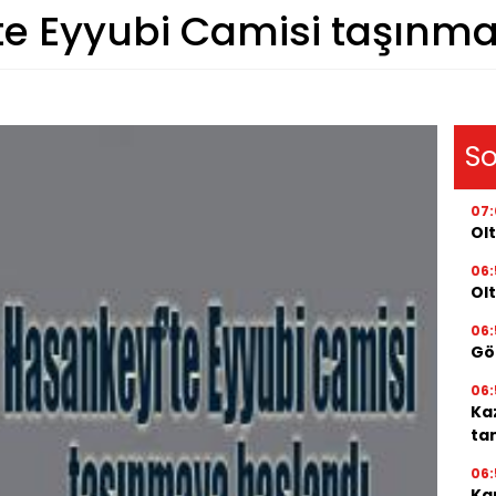
te Eyyubi Camisi taşınm
So
07
Olt
06:
Ol
06:
Gör
06:
Ka
ta
06:
Kap