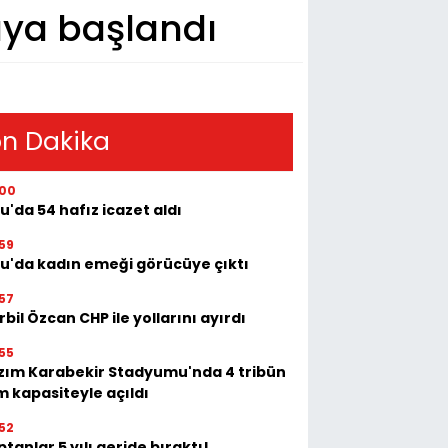
aya başlandı
n Dakika
:00
u'da 54 hafız icazet aldı
59
tu'da kadın emeği görücüye çıktı
57
bil Özcan CHP ile yollarını ayırdı
55
zım Karabekir Stadyumu'nda 4 tribün
m kapasiteyle açıldı
52
tanlar 5 yılı geride bıraktı!