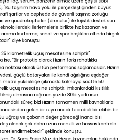
başta ilaç, serum, panzehir olmak üzere çeşitli tıbbi
, "Bu taşınım hava yolu ile gerçekleştiğinden büyük
oğrafi şartlar ve cephede de güvenli taşıma zorluğu
rı ve quadrokopterler (dronelar) ile lojistik destek son
eknolojilerdeki ilerlemelerle birlikte hız kazanan ve
m, arama kurtarma, sanat ve spor başlıkları altında birçok
adır" diye konuştu.
25 kilometrelik uçuş mesafesine sahiptir"
, "Bir prototip olarak Hızırın farkı rahatlıkla
noktası olarak üstün performans sağlamasıdır. Hızırın
övdesi, güçlü bataryaları ile kendi ağırlığına eşdeğer
Bin metre yüksekliğe çıkmakla kalmayıp saatte 50
ik uçuş mesafesine sahiptir. İmkanlardaki kısıtlılık
ilmiş olmasına rağmen yüzde 80lik yerli ürün
yonundaki süreç bizi Hızırın tamamen milli kaynaklarla
r öncesinden gelen bir rüya ancak tecrübeli bir ekibin bir
Bu uğraşı ve çabanın değer göreceği inancı bizi
rdeş olacak çok daha uzun menzilli ve hassas kontrole
saretlendirmektedir" şeklinde konuştu.
. Dr. Sami Engin Muz da Hızırın kazanımları hakkında