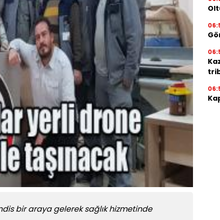
Olt
06:
Gör
06:
Ka
tri
06:
Kap
ndis bir araya gelerek sağlık hizmetinde