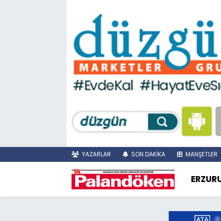
YAZARLAR
SON DAKİKA
MANŞETLER
ERZUR