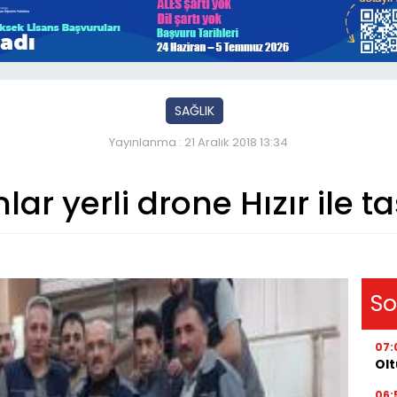
SAĞLIK
Yayınlanma : 21 Aralık 2018 13:34
lar yerli drone Hızır ile 
So
07:
Olt
06: