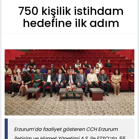
750 kişilik istihdam
hedefine ilk adım
​​​​​​​Erzurum’da faaliyet gösteren CCH Erzurum
İletişim ve Hizmet Yönetimi A.Ş. ile ETSO’da, 55