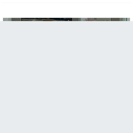
​​​​​​​Erzurum MNG AVM’de açılan öğrenci resim
sergisi, sanatseverlerden büyük ilgi gördü.
30 tuvale yapılmış akrilik boya çalışması, 10 adet geleneksel
ebru sanatı ve birbirinden etkileyici kaligrafi hat sanatından