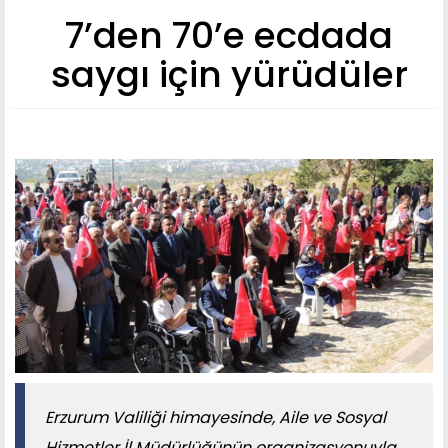
7’den 70’e ecdada
saygı için yürüdüler
Erzurum Valiliği himayesinde, Aile ve Sosyal
Hizmetler İl Müdürlüğünün organizasyonuyla,