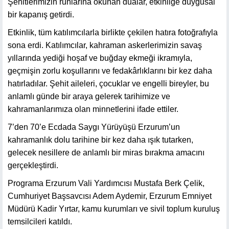
Şehitlerimizin ruhlarına okunan dualar, etkinliğe duygusal
bir kapanış getirdi.
Etkinlik, tüm katılımcılarla birlikte çekilen hatıra fotoğrafıyla
sona erdi. Katılımcılar, kahraman askerlerimizin savaş
yıllarında yediği hoşaf ve buğday ekmeği ikramıyla,
geçmişin zorlu koşullarını ve fedakârlıklarını bir kez daha
hatırladılar. Şehit aileleri, çocuklar ve engelli bireyler, bu
anlamlı günde bir araya gelerek tarihimize ve
kahramanlarımıza olan minnetlerini ifade ettiler.
7’den 70’e Ecdada Saygı Yürüyüşü Erzurum’un
kahramanlık dolu tarihine bir kez daha ışık tutarken,
gelecek nesillere de anlamlı bir miras bırakma amacını
gerçekleştirdi.
Programa Erzurum Vali Yardımcısı Mustafa Berk Çelik,
Cumhuriyet Başsavcısı Adem Aydemir, Erzurum Emniyet
Müdürü Kadir Yırtar, kamu kurumları ve sivil toplum kuruluş
temsilcileri katıldı.