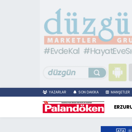
YAZARLAR
SON DAKİKA
MANŞETLER
ERZUR