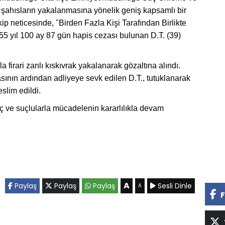
 şahısların yakalanmasına yönelik geniş kapsamlı bir
akip neticesinde, "Birden Fazla Kişi Tarafından Birlikte
 yıl 100 ay 87 gün hapis cezası bulunan D.T. (39)
.
firari zanlı kıskıvrak yakalanarak gözaltına alındı.
sının ardından adliyeye sevk edilen D.T., tutuklanarak
slim edildi.
uç ve suçlularla mücadelenin kararlılıkla devam
A
Paylaş
Paylaş
Paylaş
Sesli Dinle
A
F