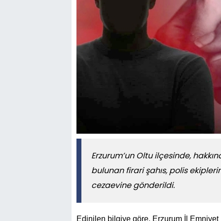
Erzurum’un Oltu ilçesinde, hakkın
bulunan firari şahıs, polis ekipl
cezaevine gönderildi.
Edinilen bilgiye göre, Erzurum İl Emniy