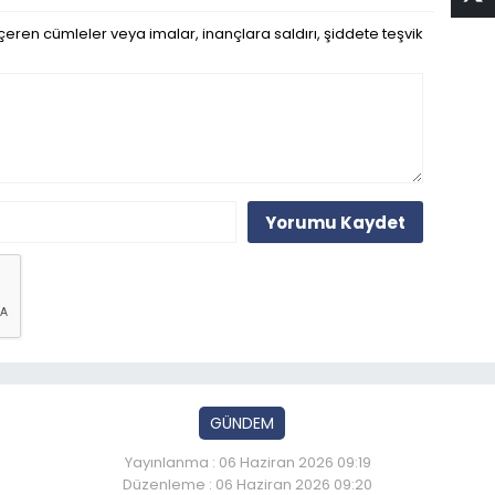
eren cümleler veya imalar, inançlara saldırı, şiddete teşvik
Yorumu Kaydet
GÜNDEM
Yayınlanma : 06 Haziran 2026 09:19
Düzenleme : 06 Haziran 2026 09:20