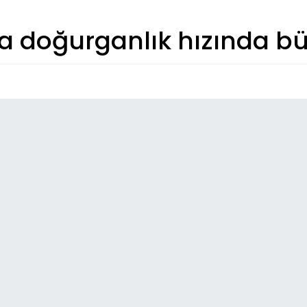
a doğurganlık hızında b
So
07:
Erz
pr
07:
Na
FK
07:
TSK
07:
Hi