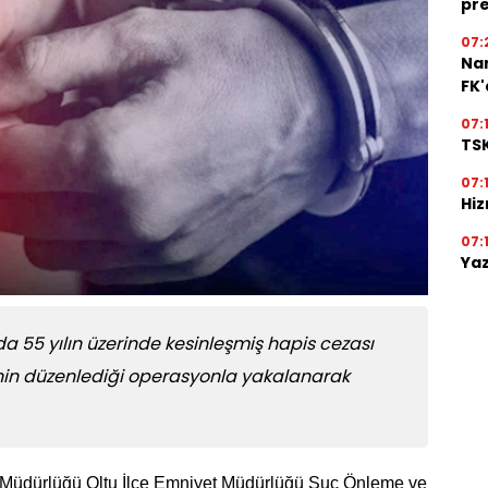
pre
07:
Na
FK
07:
TSK
07:
Hiz
07:
Yaz
da 55 yılın üzerinde kesinleşmiş hapis cezası
erinin düzenlediği operasyonla yakalanarak
et Müdürlüğü Oltu İlçe Emniyet Müdürlüğü Suç Önleme ve