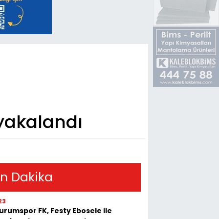
 yakalandı
n Dakika
23
urumspor FK, Festy Ebosele ile