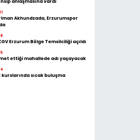
nsip anlaşmasına vardı
21
riman Akhundzada, Erzurumspor
'da
18
GV Erzurum Bölge Temsilciliği açıldı
15
met ettiği mahallede adı yaşayacak
14
 kurslarında sıcak buluşma