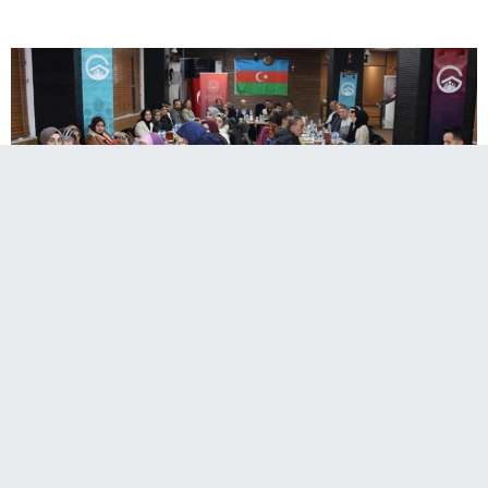
Erzurum’da, Özel Güzide Yaşlı ve Engelli Bakım
Merkezi'nde hizmet alan bireyler için anlamlı bir
iftar programı düzenlendi.
Programa, Aile ve Sosyal Hizmetler İl Müdürü Hasan Aykut,