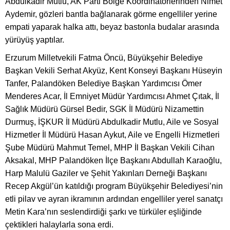
Abdulkadir Mutlu, AK Parti Bölge Koordinatörlerinden Nimet
Aydemir, gözleri bantla bağlanarak görme engelliler yerine
empati yaparak halka attı, beyaz bastonla budalar arasında
yürüyüş yaptılar.
Erzurum Milletvekili Fatma Öncü, Büyükşehir Belediye
Başkan Vekili Serhat Akyüz, Kent Konseyi Başkanı Hüseyin
Tanfer, Palandöken Belediye Başkan Yardımcısı Ömer
Menderes Acar, İl Emniyet Müdür Yardımcısı Ahmet Çıtak, İl
Sağlık Müdürü Gürsel Bedir, SGK İl Müdürü Nizamettin
Durmuş, İŞKUR İl Müdürü Abdulkadir Mutlu, Aile ve Sosyal
Hizmetler İl Müdürü Hasan Aykut, Aile ve Engelli Hizmetleri
Şube Müdürü Mahmut Temel, MHP İl Başkan Vekili Cihan
Aksakal, MHP Palandöken İlçe Başkanı Abdullah Karaoğlu,
Harp Malulü Gaziler ve Şehit Yakınları Derneği Başkanı
Recep Akgül’ün katıldığı program Büyükşehir Belediyesi’nin
etli pilav ve ayran ikramının ardından engelliler yerel sanatçı
Metin Kara’nın seslendirdiği şarkı ve türküler eşliğinde
çektikleri halaylarla sona erdi.