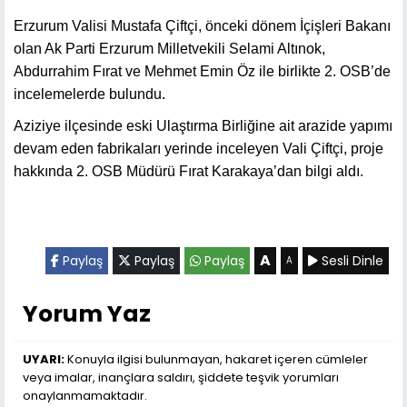
Erzurum Valisi Mustafa Çiftçi, önceki dönem İçişleri Bakanı
olan Ak Parti Erzurum Milletvekili Selami Altınok,
Abdurrahim Fırat ve Mehmet Emin Öz ile birlikte 2. OSB’de
incelemelerde bulundu.
Aziziye ilçesinde eski Ulaştırma Birliğine ait arazide yapımı
devam eden fabrikaları yerinde inceleyen Vali Çiftçi, proje
hakkında 2. OSB Müdürü Fırat Karakaya’dan bilgi aldı.
A
Paylaş
Paylaş
Paylaş
Sesli Dinle
A
Yorum Yaz
UYARI:
Konuyla ilgisi bulunmayan, hakaret içeren cümleler
veya imalar, inançlara saldırı, şiddete teşvik yorumları
onaylanmamaktadır.