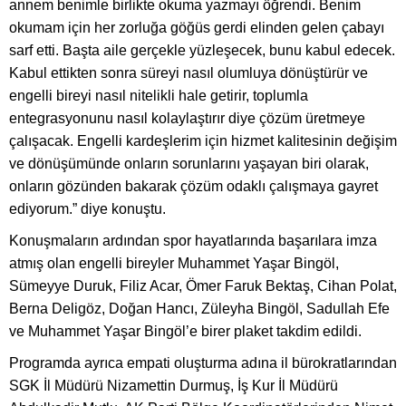
annem benimle birlikte okuma yazmayı öğrendi. Benim
okumam için her zorluğa göğüs gerdi elinden gelen çabayı
sarf etti. Başta aile gerçekle yüzleşecek, bunu kabul edecek.
Kabul ettikten sonra süreyi nasıl olumluya dönüştürür ve
engelli bireyi nasıl nitelikli hale getirir, toplumla
entegrasyonunu nasıl kolaylaştırır diye çözüm üretmeye
çalışacak. Engelli kardeşlerim için hizmet kalitesinin değişim
ve dönüşümünde onların sorunlarını yaşayan biri olarak,
onların gözünden bakarak çözüm odaklı çalışmaya gayret
ediyorum.” diye konuştu.
Konuşmaların ardından spor hayatlarında başarılara imza
atmış olan engelli bireyler Muhammet Yaşar Bingöl,
Sümeyye Duruk, Filiz Acar, Ömer Faruk Bektaş, Cihan Polat,
Berna Deligöz, Doğan Hancı, Züleyha Bingöl, Sadullah Efe
ve Muhammet Yaşar Bingöl’e birer plaket takdim edildi.
Programda ayrıca empati oluşturma adına il bürokratlarından
SGK İl Müdürü Nizamettin Durmuş, İş Kur İl Müdürü