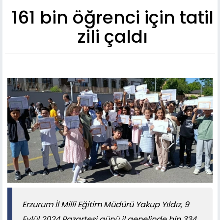
161 bin öğrenci için tatil
zili çaldı
Erzurum İl Millî Eğitim Müdürü Yakup Yıldız, 9
Eylül 2024 Pazartesi günü il genelinde bin 334