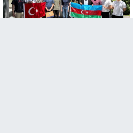
Türkiye-Azerbaycan kimya takımları
Erzurum’da buluştu. Genç bilim insanları
olimpiyatlara Atatürk Üniversitesinde
hazırlanıyor.
TÜBİTAK BİDEB (Bilim İnsanı Destek Programları
Başkanlığı) desteğiyle düzenlenen Türkiye-Azerbaycan
Kimya Olimpiyatları Milli Takım Kampları, 5 Temmuz'a kadar
Atatürk Üniversitesinde devam edecek.
İki ülkenin seçkin genç bilim insanlarının katıldığı kamplar,
üniversitenin Fen Fakültesi Kimya Bölümü ile Doğu Anadolu