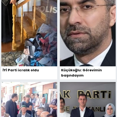
İYİ Parti icralık oldu
Küçükoğlu: Görevimin
başındayım