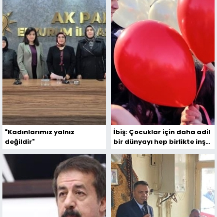
"Kadınlarımız yalnız
İbiş: Çocuklar için daha adil
değildir"
bir dünyayı hep birlikte inşa
edeceğiz