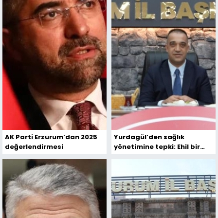
AK Parti Erzurum’dan 2025
Yurdagül’den sağlık
değerlendirmesi
yönetimine tepki: Ehil bir
başhekim şart