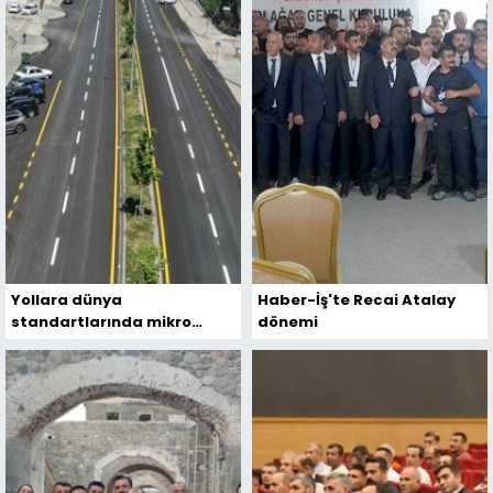
Yollara dünya
Haber-İş'te Recai Atalay
standartlarında mikro
dönemi
kaplama!