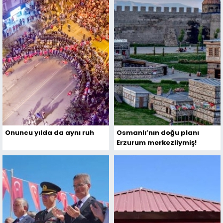
Onuncu yılda da aynı ruh
Osmanlı’nın doğu planı
Erzurum merkezliymiş!