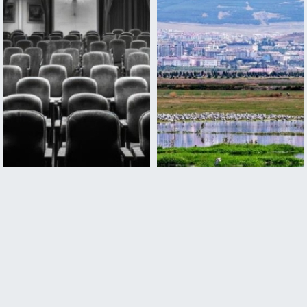
Kampüste kimya zirvesi
ABD'nin gözü 113 yıl önce
başlıyor
buradaydı