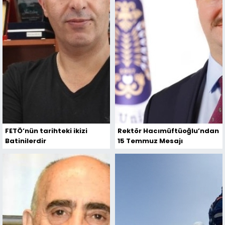
FETÖ’nün tarihteki ikizi
Rektör Hacımüftüoğlu’ndan
Batinilerdir
15 Temmuz Mesajı