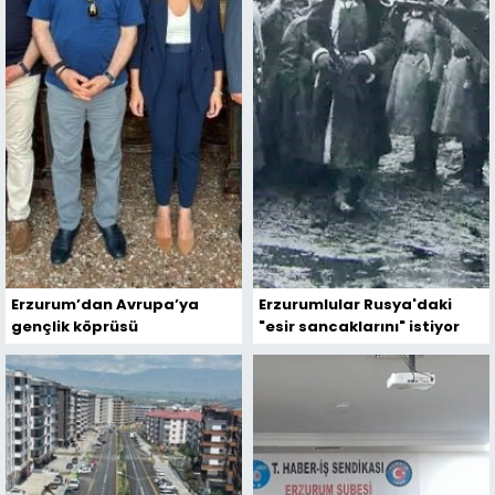
Erzurum’dan Avrupa’ya
Erzurumlular Rusya'daki
gençlik köprüsü
"esir sancaklarını" istiyor