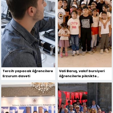
Tercih yapacak öğrencilere
Vali Baruş, vakıf bursiyeri
Erzurum daveti
öğrencilerle piknikte
buluştu