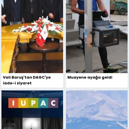
Vali Baruş'tan DAGC'ye
Muayene ayağa geldi
iade-i ziyaret