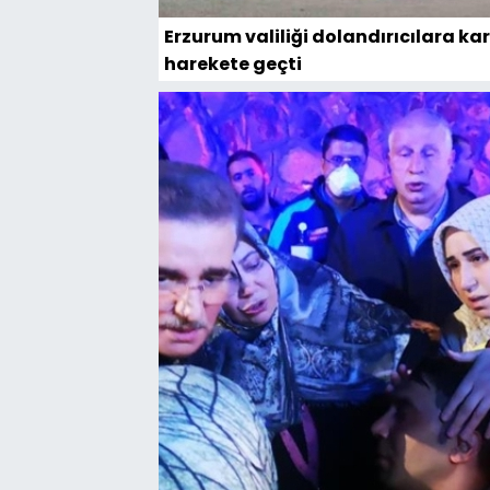
Erzurum valiliği dolandırıcılara kar
harekete geçti