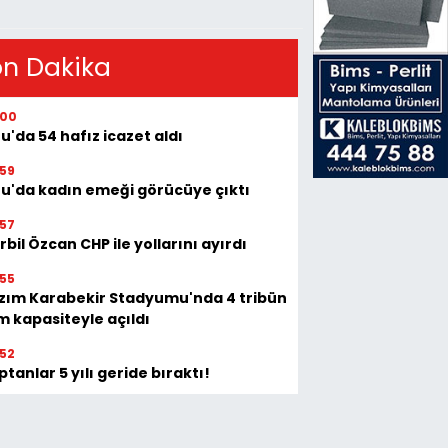
on Dakika
:00
tu'da 54 hafız icazet aldı
:59
tu'da kadın emeği görücüye çıktı
:57
rbil Özcan CHP ile yollarını ayırdı
:55
zım Karabekir Stadyumu'nda 4 tribün
m kapasiteyle açıldı
:52
ptanlar 5 yılı geride bıraktı!