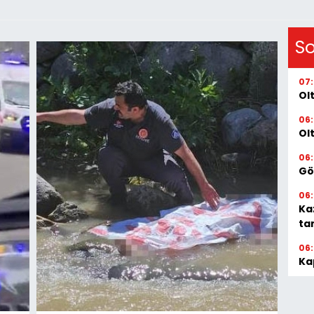
S
07
Ol
06
Ol
06
Gö
06
Ka
ta
06
Ka