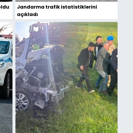
oldu
Jandarma trafik istatistiklerini
açıkladı