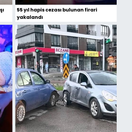
şı
55 yıl hapis cezası bulunan firari
yakalandı