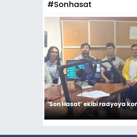
#Sonhasat
‘Son Hasat’ ekibi radyoya ko