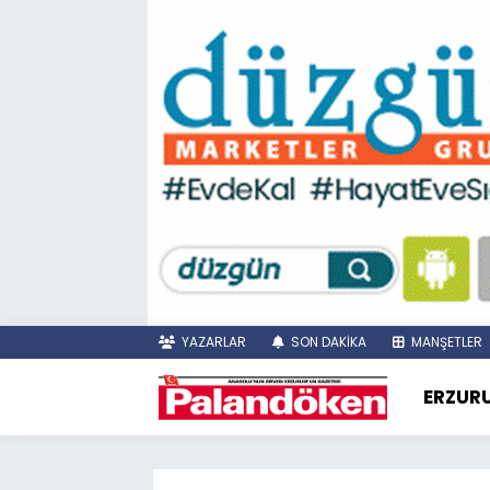
YAZARLAR
SON DAKİKA
MANŞETLER
ERZUR