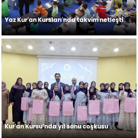
Yaz Kur'an Kursları'nda takvim netleşti
Kur'an Kursu’nda yıl sonu coşkusu