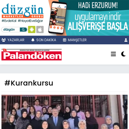
YAZARLAR
SON DAKİKA
MANŞETLER
#Kurankursu