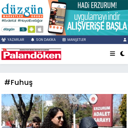
YAZARLAR
SON DAKİKA
MANŞETLER
#Fuhuş