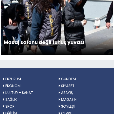
Masaj salonu değil fuhuş yuvası
ERZURUM
GÜNDEM
EKONOMİ
SİYASET
KÜLTÜR - SANAT
ASAYİŞ
SAĞLIK
MAGAZİN
SPOR
SÖYLEŞİ
EĞİTİM
ÇEVRE