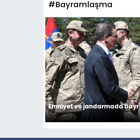
#Bayramlaşma
Emniyet ve jandarmada ba