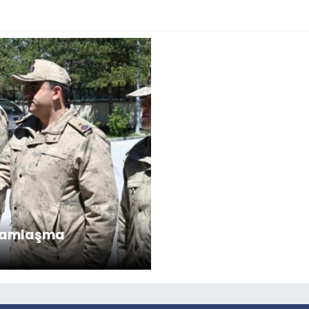
yramlaşma