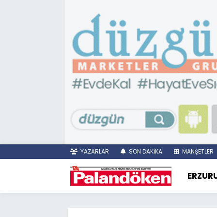
YAZARLAR
SON DAKİKA
MANŞETLER
ERZUR