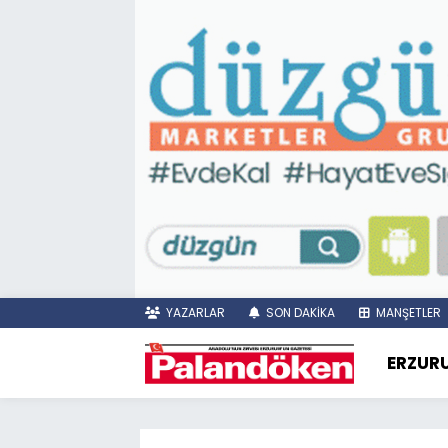
YAZARLAR
SON DAKİKA
MANŞETLER
ERZUR