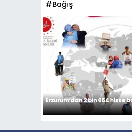
#Bağış
Erzurum’dan 2 bin 664 hisse b