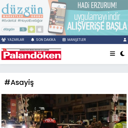
YAZARLAR
SON DAKİKA
MANŞETLER
#Asayiş