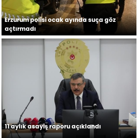
Erzurum polisi ocak ayında suça göz
açtırmadı
11 aylık asayiş raporu açıklandı